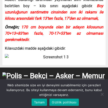
belirtilen boy – kilo sınırı aşağıdaki gibidir.
Boy
uzunluğunun santimetre cinsinden son iki rakamı ile
kilosu arasındaki fark 13’ten fazla, 17’den az olmamak,
Örneğin;
170 cm boyunda olan bir adayın kilosunun
70+13=83’ten fazla, 70-17=53’ten az olmaması
gerekmektedir.
Kılavuzdaki madde aşağıdaki gibidir:
Web sitemizde size en iyi deneyimi sunabilmemiz için çerezleri
kullanıyoruz. Bu siteyi kullanmaya devam ederseniz, bunu kabul
ettiğinizi varsayarız.
Tamam
Gizlilik politikası