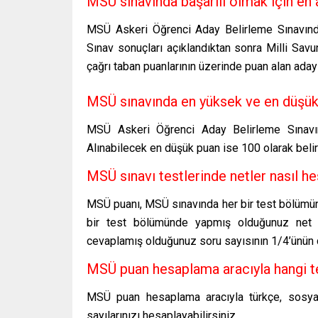
MSÜ sınavında başarılı olmak için en
MSÜ Askeri Öğrenci Aday Belirleme Sınavında 
Sınav sonuçları açıklandıktan sonra Milli Savu
çağrı taban puanlarının üzerinde puan alan adayl
MSÜ sınavında en yüksek ve en düşük
MSÜ Askeri Öğrenci Aday Belirleme Sınavın
Alınabilecek en düşük puan ise 100 olarak belir
MSÜ sınavı testlerinde netler nasıl h
MSÜ puanı, MSÜ sınavında her bir test bölümün
bir test bölümünde yapmış olduğunuz net s
cevaplamış olduğunuz soru sayısının 1/4’ünün ç
MSÜ puan hesaplama aracıyla hangi te
MSÜ puan hesaplama aracıyla türkçe, sosyal 
sayılarınızı hesaplayabilirsiniz.