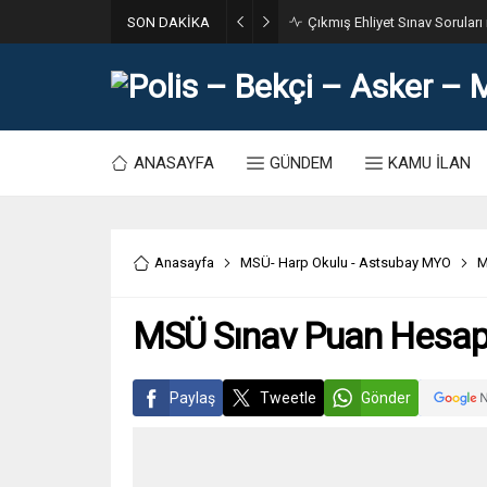
SON DAKİKA
31. Dönem POMEM 7500 Bin Po
ANASAYFA
GÜNDEM
KAMU İLAN
Anasayfa
MSÜ- Harp Okulu - Astsubay MYO
M
MSÜ Sınav Puan Hesa
Paylaş
Tweetle
Gönder