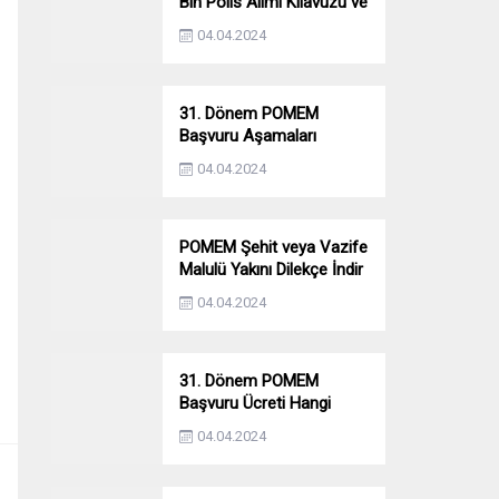
Bin Polis Alımı Kılavuzu ve
Başvuru Ekranı
04.04.2024
31. Dönem POMEM
Başvuru Aşamaları
Nelerdir? Ön Sağlık –
04.04.2024
Parkur – Mülakat
POMEM Şehit veya Vazife
Malulü Yakını Dilekçe İndir
04.04.2024
31. Dönem POMEM
Başvuru Ücreti Hangi
Bankaya Yatırılacak?
04.04.2024