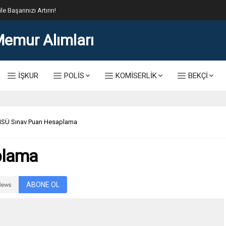
lis Alımı Kılavuzu ve Başvuru Ekranı
İŞKUR
POLİS
KOMİSERLİK
BEKÇİ
SÜ Sınav Puan Hesaplama
plama
ABONE OL