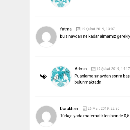
fatma
19 Şubat 2019, 13:07
bu sınavdan ne kadar almamız gereki
Admin
19 Şubat 2019, 14:17
Puanlama sınavdan sonra başar
bulunmaktadır
Dorukhan
26 Mart 2019, 22:30
Tûrkçe yada matematikten birinde 0,5