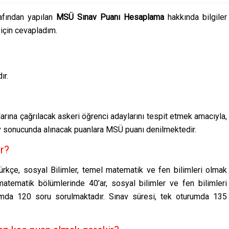
afından yapılan
MSÜ Sınav Puanı Hesaplama
hakkında bilgiler
için cevapladım.
ır.
rına çağrılacak askeri öğrenci adaylarını tespit etmek amacıyla,
av sonucunda alınacak puanlara MSÜ puanı denilmektedir.
r?
rkçe, sosyal Bilimler, temel matematik ve fen bilimleri olmak
tematik bölümlerinde 40’ar, sosyal bilimler ve fen bilimleri
mda 120 soru sorulmaktadır. Sınav süresi, tek oturumda 135