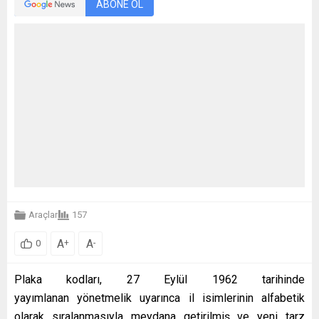
ABONE OL
Araçlar
157
A
A
+
-
0
Plaka kodları, 27 Eylül 1962 tarihinde
yayımlanan
yönetmelik uyarınca il isimlerinin alfabetik
olarak sıralanmasıyla meydana getirilmiş ve yeni tarz