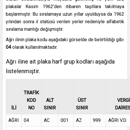
plakalar Kasım 1962’den itibaren taşıtlara takılmaya
başlanmıştır. Bu sıralamaya uzun yıllar uyulduysa da 1962
yılından sonra il statüsü verilen yerler nedeniyle alfabetik
sıralama mantığı değişmiştir.
Ağrı ilinin plaka kodu aşağıdaki görselde de belirtildiği gibi
04
olarak kullanılmaktadır.
Ağrı iline ait plaka harf grup kodları aşağıda
listelenmiştir.
TRAFİK
KOD
ALT
ÜST
VERGİ
İLİ
NO
SINIR
SINIR
DAİRES
AĞRI
04
AC
001
AZ
999
AĞRI V.D.