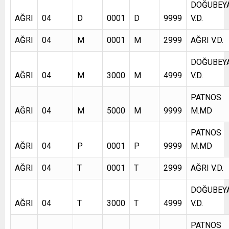
DOĞUBEY
AĞRI
04
D
0001
D
9999
V.D.
AĞRI
04
M
0001
M
2999
AĞRI V.D.
DOĞUBEY
AĞRI
04
M
3000
M
4999
V.D.
PATNOS
AĞRI
04
M
5000
M
9999
M.MD
PATNOS
AĞRI
04
P
0001
P
9999
M.MD
AĞRI
04
T
0001
T
2999
AĞRI V.D.
DOĞUBEY
AĞRI
04
T
3000
T
4999
V.D.
PATNOS