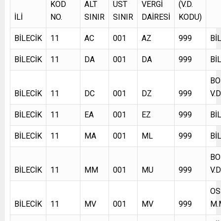
KOD
ALT
ÜST
VERGİ
(V.D.
İLİ
NO.
SINIR
SINIR
DAİRESİ
KODU)
BİLECİK
11
AC
001
AZ
999
BİL
BİLECİK
11
DA
001
DA
999
BİL
BO
BİLECİK
11
DC
001
DZ
999
V.D
BİLECİK
11
EA
001
EZ
999
BİL
BİLECİK
11
MA
001
ML
999
BİL
BO
BİLECİK
11
MM
001
MU
999
V.D
OS
BİLECİK
11
MV
001
MV
999
M.