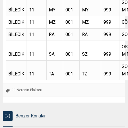
SÖ
BİLECİK
11
MY
001
MY
999
M.
BİLECİK
11
MZ
001
MZ
999
GÖ
BİLECİK
11
RA
001
RA
999
GÖ
OS
BİLECİK
11
SA
001
SZ
999
M.
SÖ
BİLECİK
11
TA
001
TZ
999
M.
11 Nerenin Plakası
Benzer Konular