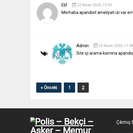
Elif
22 Nisan 2020, 13:39
Merhaba apandisit ameliyatı izi var emni
Admin
23 Nisan 2020, 17:4
Site içi arama kısmına apandis
« Önceki
1
2
Çıkmış E