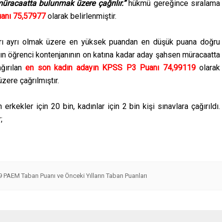
üracaatta bulunmak üzere çağrılır.”
hükmü gereğince sıralama
anı 75,57977
olarak belirlenmiştir.
yrı ayrı olmak üzere en yüksek puandan en düşük puana doğru
dın öğrenci kontenjanının on katına kadar aday şahsen müracaatta
ğırılan
en son kadın adayın KPSS P3 Puanı 74,99119
olarak
zere çağrılmıştır.
kekler için 20 bin, kadınlar için 2 bin kişi sınavlara çağırıldı.
;
 PAEM Taban Puanı ve Önceki Yılların Taban Puanları