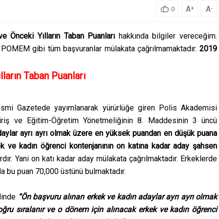
A
A
+
-
0
 Önceki Yılların Taban Puanları
hakkında bilgiler vereceğim.
 POMEM gibi tüm başvuranlar mülakata çağrılmamaktadır.
2019
ların Taban Puanları
smi Gazetede yayımlanarak yürürlüğe giren Polis Akademisi
Giriş ve Eğitim-Öğretim Yönetmeliğinin 8. Maddesinin 3 üncü
daylar ayrı ayrı olmak üzere en yüksek puandan en düşük puana
ek ve kadın öğrenci kontenjanının on katına kadar aday şahsen
dır. Yani on katı kadar aday mülakata çağrılmaktadır. Erkeklerde
rda bu puan 70,000 üstünü bulmaktadır.
dinde
“Ön başvuru alınan erkek ve kadın adaylar ayrı ayrı olmak
u sıralanır ve o dönem için alınacak erkek ve kadın öğrenci