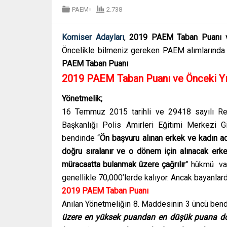
PAEM
2.738
Komiser Adayları
,
2019 PAEM Taban Puanı ve
Öncelikle bilmeniz gereken PAEM alımlarında
PAEM Taban Puanı
2019 PAEM Taban Puanı ve Önceki Yıl
Yönetmelik;
16 Temmuz 2015 tarihli ve 29418 sayılı Re
Başkanlığı Polis Amirleri Eğitimi Merkezi 
bendinde “
Ön başvuru alınan erkek ve kadın a
doğru sıralanır ve o dönem için alınacak erk
müracaatta bulanmak üzere çağrılır
” hükmü var
genellikle 70,000’lerde kalıyor. Ancak bayanla
2019 PAEM Taban Puanı
Anılan Yönetmeliğin 8. Maddesinin 3 üncü ben
üzere en yüksek puandan en düşük puana doğr