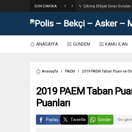
SON DAKİKA
31. Dönem POMEM 7500 Bin Po
ANASAYFA
GÜNDEM
KAMU İLAN
Anasayfa
PAEM
2019 PAEM Taban Puanı ve Önce
2019 PAEM Taban Puanı
Puanları
Paylaş
Tweetle
Gönder