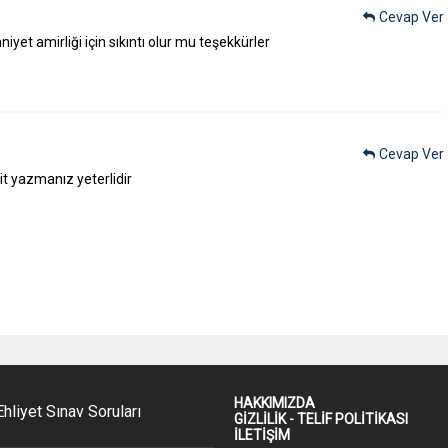
Cevap Ver
yet amirliği için sıkıntı olur mu teşekkürler
Cevap Ver
9
it yazmanız yeterlidir
HAKKIMIZDA
hliyet Sınav Soruları
GİZLİLİK - TELİF POLİTİKASI
İLETİŞİM