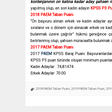
kontenjanının on katına kadar aday şahsen m
yapılmış olup, en son kadın adayın
KPSS P3 Pu
2018 PAEM Taban Puanı
“Ön başvuru alınan erkek ve kadın adaylar a
sıralanır ve o dönem için alınacak erkek ve ka
bulanmak üzere çağrılır” hükmü gereğince ça
belirlenmiş olup, şahsen müracaatta bulunmak ü
2017 PAEM Taban Puanı
2017
PAEM
KPSS Baraj Puanı: Başvuranlardan er
KPSS P3 puan türünde oluşan minimum puanlar
Kadın Adaylar: 74,81474
Erkek Adaylar: 70.00
2018 PAEM Taban Puanı
2019 PAEM Taban Puan
2019
,
,