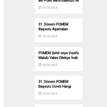
Bin Polis Alımı Kılavuzu ve
Başvuru Ekranı
04.04.2024
31. Dönem POMEM
Başvuru Aşamaları
Nelerdir? Ön Sağlık –
04.04.2024
Parkur – Mülakat
POMEM Şehit veya Vazife
Malulü Yakını Dilekçe İndir
04.04.2024
31. Dönem POMEM
Başvuru Ücreti Hangi
Bankaya Yatırılacak?
04.04.2024