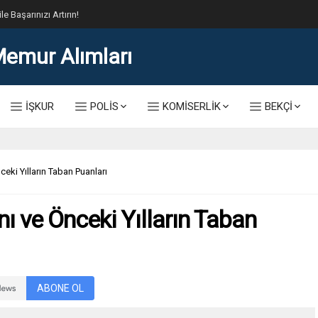
lis Alımı Kılavuzu ve Başvuru Ekranı
İŞKUR
POLİS
KOMİSERLİK
BEKÇİ
ki Yılların Taban Puanları
 ve Önceki Yılların Taban
ABONE OL