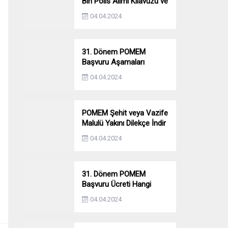
Bin Polis Alımı Kılavuzu ve
Başvuru Ekranı
04.04.2024
31. Dönem POMEM
Başvuru Aşamaları
Nelerdir? Ön Sağlık –
04.04.2024
Parkur – Mülakat
POMEM Şehit veya Vazife
Malulü Yakını Dilekçe İndir
04.04.2024
31. Dönem POMEM
Başvuru Ücreti Hangi
Bankaya Yatırılacak?
04.04.2024