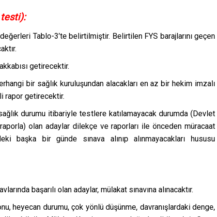
testi):
ğerleri Tablo-3’te belirtilmiştir. Belirtilen FYS barajlarını geçen
ktır.
akkabısı getirecektir.
 herhangi bir sağlık kuruluşundan alacakları en az bir hekim imzalı
 rapor getirecektir.
e sağlık durumu itibariyle testlere katılamayacak durumda (Devlet
raporla) olan adaylar dilekçe ve raporları ile önceden müracaat
deki başka bir günde sınava alınıp alınmayacakları hususu
larında başarılı olan adaylar, mülakat sınavına alınacaktır.
onu, heyecan durumu, çok yönlü düşünme, davranışlardaki denge,