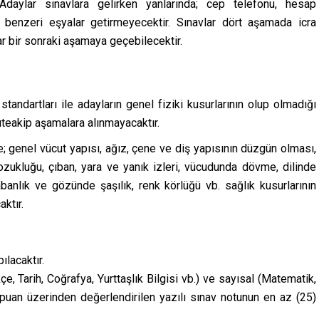
 Adaylar sınavlara gelirken yanlarında; cep telefonu, hesap
 benzeri eşyalar getirmeyecektir. Sınavlar dört aşamada icra
ar bir sonraki aşamaya geçebilecektir.
standartları ile adayların genel fiziki kusurlarının olup olmadığı
 müteakip aşamalara alınmayacaktır.
lde; genel vücut yapısı, ağız, çene ve diş yapısının düzgün olması,
ozukluğu, çıban, yara ve yanık izleri, vücudunda dövme, dilinde
banlık ve gözünde şaşılık, renk körlüğü vb. sağlık kusurlarının
ktır.
ılacaktır.
rkçe, Tarih, Coğrafya, Yurttaşlık Bilgisi vb.) ve sayısal (Matematik,
puan üzerinden değerlendirilen yazılı sınav notunun en az (25)