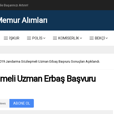
lis Alımı Kılavuzu ve Başvuru Ekranı
İŞKUR
POLİS
KOMİSERLİK
BEKÇİ
019 Jandarma Sözleşmeli Uzman Erbaş Başvuru Sonuçları Açıklandı.
meli Uzman Erbaş Başvuru
ABONE OL