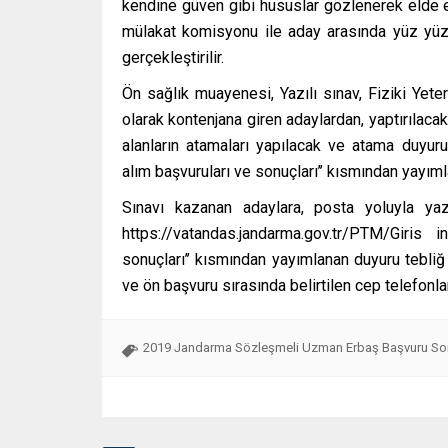
kendine güven gibi hususlar gözlenerek elde e
mülakat komisyonu ile aday arasında yüz yüze
gerçekleştirilir.
Ön sağlık muayenesi, Yazılı sınav, Fiziki Yeter
olarak kontenjana giren adaylardan, yaptırılaca
alanların atamaları yapılacak ve atama duyur
alım başvuruları ve sonuçları’’ kısmından yayıml
Sınavı kazanan adaylara, posta yoluyla ya
https://vatandas.jandarma.gov.tr/PTM/Giris
sonuçları’’ kısmından yayımlanan duyuru tebliğ 
ve ön başvuru sırasında belirtilen cep telefonl
2019 Jandarma Sözleşmeli Uzman Erbaş Başvuru Son