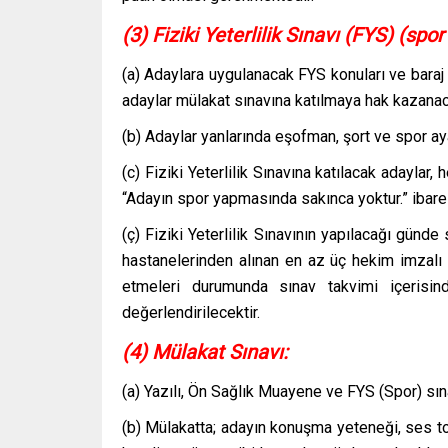
(3) Fiziki Yeterlilik Sınavı (FYS) (spor 
(a) Adaylara uygulanacak FYS konuları ve baraj de
adaylar mülakat sınavına katılmaya hak kazanaca
(b) Adaylar yanlarında eşofman, şort ve spor ay
(c) Fiziki Yeterlilik Sınavına katılacak adaylar,
“Adayın spor yapmasında sakınca yoktur.” ibareli
(ç) Fiziki Yeterlilik Sınavının yapılacağı günd
hastanelerinden alınan en az üç hekim imzalı 
etmeleri durumunda sınav takvimi içerisin
değerlendirilecektir.
(4) Mülakat Sınavı:
(a) Yazılı, Ön Sağlık Muayene ve FYS (Spor) sınav
(b) Mülakatta; adayın konuşma yeteneği, ses t