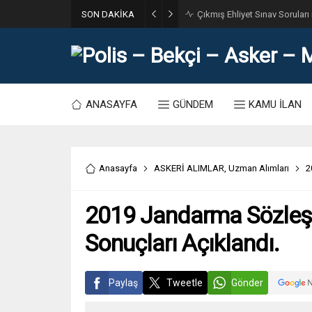
SON DAKİKA
31. Dönem POMEM 7500 Bin Po
ANASAYFA
GÜNDEM
KAMU İLAN
Anasayfa
ASKERİ ALIMLAR
,
Uzman Alımları
2
2019 Jandarma Sözleş
Sonuçları Açıklandı.
Paylaş
Tweetle
Gönder