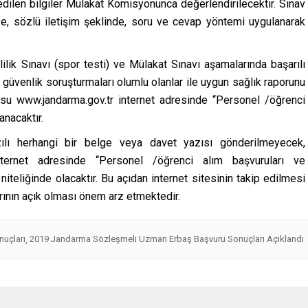
dilen bilgiler Mülakat Komisyonunca değerlendirilecektir. Sınav
, sözlü iletişim şeklinde, soru ve cevap yöntemi uygulanarak
lilik Sınavı (spor testi) ve Mülakat Sınavı aşamalarında başarılı
k güvenlik soruşturmaları olumlu olanlar ile uygun sağlık raporunu
usu www.jandarma.gov.tr internet adresinde ‘‘Personel /öğrenci
anacaktır.
zılı herhangi bir belge veya davet yazısı gönderilmeyecek,
 internet adresinde ‘‘Personel /öğrenci alım başvuruları ve
niteliğinde olacaktır. Bu açıdan internet sitesinin takip edilmesi
arının açık olması önem arz etmektedir.
uçları
2019 Jandarma Sözleşmeli Uzman Erbaş Başvuru Sonuçları Açıklandı
,