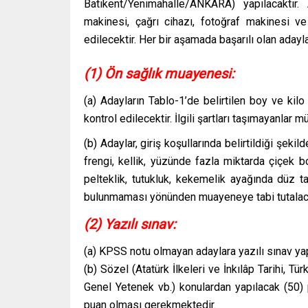
Batıkent/Yenimahalle/ANKARA) yapılacaktır.
makinesi, çağrı cihazı, fotoğraf makinesi ve
edilecektir. Her bir aşamada başarılı olan adayl
(1) Ön sağlık muayenesi:
(a) Adayların Tablo-1’de belirtilen boy ve kilo 
kontrol edilecektir. İlgili şartları taşımayanlar
(b) Adaylar, giriş koşullarında belirtildiği şeki
frengi, kellik, yüzünde fazla miktarda çiçek b
pelteklik, tutukluk, kekemelik ayağında düz ta
bulunmaması yönünden muayeneye tabi tutalaca
(2) Yazılı sınav:
(a) KPSS notu olmayan adaylara yazılı sınav yap
(b) Sözel (Atatürk İlkeleri ve İnkılâp Tarihi, Tü
Genel Yetenek vb.) konulardan yapılacak (50) 
puan olması gerekmektedir.