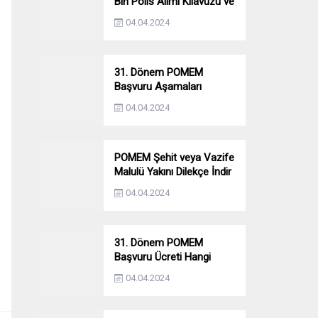
Bin Polis Alımı Kılavuzu ve
Başvuru Ekranı
04.04.2024
31. Dönem POMEM
Başvuru Aşamaları
Nelerdir? Ön Sağlık –
04.04.2024
Parkur – Mülakat
POMEM Şehit veya Vazife
Malulü Yakını Dilekçe İndir
04.04.2024
31. Dönem POMEM
Başvuru Ücreti Hangi
Bankaya Yatırılacak?
04.04.2024