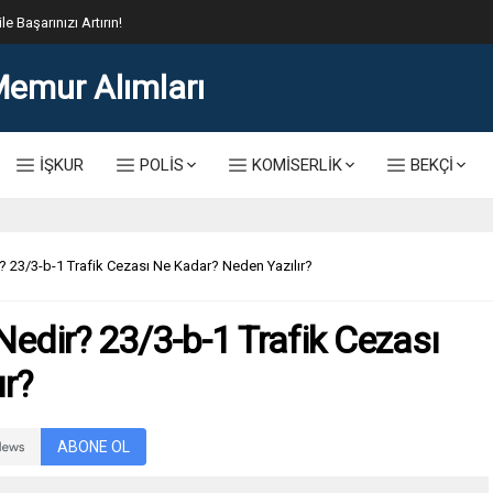
lis Alımı Kılavuzu ve Başvuru Ekranı
İŞKUR
POLİS
KOMİSERLİK
BEKÇİ
r? 23/3-b-1 Trafik Cezası Ne Kadar? Neden Yazılır?
Nedir? 23/3-b-1 Trafik Cezası
r?
ABONE OL