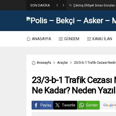
SON DAKİKA
31. Dönem POMEM 7500 Bin Po
ANASAYFA
GÜNDEM
KAMU İLAN
Anasayfa
Araçlar
23/3-b-1 Trafik Cezası Nedi
23/3-b-1 Trafik Cezası 
Ne Kadar? Neden Yazılı
Paylaş
Tweetle
Gönder