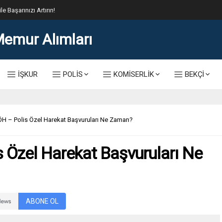
lis Alımı Kılavuzu ve Başvuru Ekranı
İŞKUR
POLİS
KOMİSERLİK
BEKÇİ
H – Polis Özel Harekat Başvuruları Ne Zaman?
 Özel Harekat Başvuruları Ne
ABONE OL