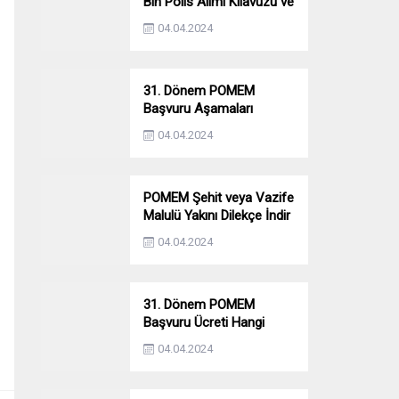
Bin Polis Alımı Kılavuzu ve
Başvuru Ekranı
04.04.2024
31. Dönem POMEM
Başvuru Aşamaları
Nelerdir? Ön Sağlık –
04.04.2024
Parkur – Mülakat
POMEM Şehit veya Vazife
Malulü Yakını Dilekçe İndir
04.04.2024
31. Dönem POMEM
Başvuru Ücreti Hangi
Bankaya Yatırılacak?
04.04.2024