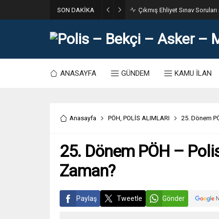
SON DAKİKA
31. Dönem POMEM 7500 Bin Po
ANASAYFA
GÜNDEM
KAMU İLAN
Anasayfa
PÖH
,
POLİS ALIMLARI
25. Dönem PÖ
25. Dönem PÖH – Polis
Zaman?
Paylaş
Tweetle
Gönder