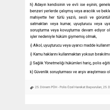
h) Adayın kendisinin ve evli ise eşinin; genel
benzeri yerlerde çalışmış veya aracılık ve bekl
mahiyette her türlü yazılı, sesli ve görüntü
satmaktan veya kumar, uyuşturucu veya uyar
soruşturma veya kovuşturma devam ediyor ol
işler nedeniyle hüküm giymemiş olmak,
ı) Alkol, uyuşturucu veya uyarıcı madde kullan
i) Kamu haklarını kullanmaktan yoksun bırakılm
j) Sağlık Yönetmeliği hükümleri hariç, polis eğ
k) Güvenlik soruşturması ve arşiv araştırması o
25. Dönem PÖH - Polis Özel Harekat Başvuruları
25. 
,