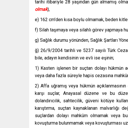
tarihi itibariyle 28 yaşından gün almamış olma
olmak
),
e) 162 cm’den kısa boylu olmamak, beden kitle i
f) Silah taşımaya veya silahlı görev yapmaya h
g) Sağlık durumu yönünden, Sağlık Şartları Yöne
ğ) 26/9/2004 tarihli ve 5237 sayılı Türk Cez
bile, adayın kendisinin ve evli ise eşinin;
1) Kasten işlenen bir suçtan dolayı hükmün açı
veya daha fazla süreyle hapis cezasına mahk
2) Affa uğramış veya hükmün açıklanmasının ge
karşı suçlar, Anayasal düzene ve bu düzenin 
dolandırıcılık, sahtecilik, güveni kötüye kulla
karıştırma, suçtan kaynaklanan malvarlığı de
suçlardan dolayı mahkûm olmamak veya bu 
kovuşturma bulunmamak veya kovuşturması uzl