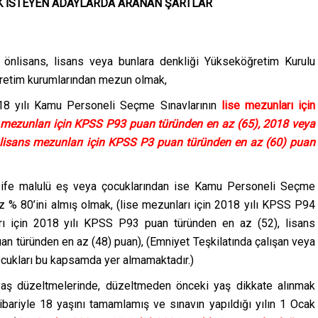
K İSTEYEN ADAYLARDA ARANAN ŞARTLAR
önlisans, lisans veya bunlara denkliği Yükseköğretim Kurulu
öğretim kurumlarından mezun olmak,
8 yılı Kamu Personeli Seçme Sınavlarının
lise mezunları için
 mezunları için KPSS P93 puan türünden en az (65), 2018 veya
 lisans mezunları için KPSS P3 puan türünden en az (60) puan
azife malulü eş veya çocuklarından ise Kamu Personeli Seçme
az % 80’ini almış olmak, (lise mezunları için 2018 yılı KPSS P94
rı için 2018 yılı KPSS P93 puan türünden en az (52), lisans
n türünden en az (48) puan), (Emniyet Teşkilatında çalışan veya
ocukları bu kapsamda yer almamaktadır.)
 yaş düzeltmelerinde, düzeltmeden önceki yaş dikkate alınmak
 itibariyle 18 yaşını tamamlamış ve sınavın yapıldığı yılın 1 Ocak