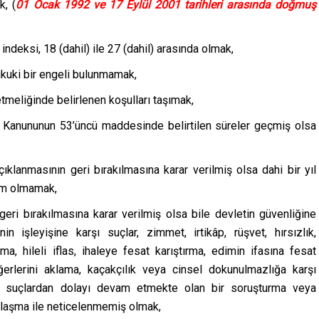
k, (
01 Ocak 1992 ve 17 Eylül 2001 tarihleri arasında doğmuş
ndeksi, 18 (dahil) ile 27 (dahil) arasında olmak,
ukuki bir engeli bulunmamak,
tmeliğinde belirlenen koşulları taşımak,
a Kanununun 53’üncü maddesinde belirtilen süreler geçmiş olsa
klanmasının geri bırakılmasına karar verilmiş olsa dahi bir yıl
ûm olmamak,
ri bırakılmasına karar verilmiş olsa bile devletin güvenliğine
işleyişine karşı suçlar, zimmet, irtikâp, rüşvet, hırsızlık,
nma, hileli iflas, ihaleye fesat karıştırma, edimin ifasına fesat
ğerlerini aklama, kaçakçılık veya cinsel dokunulmazlığa karşı
suçlardan dolayı devam etmekte olan bir soruşturma veya
aşma ile neticelenmemiş olmak,