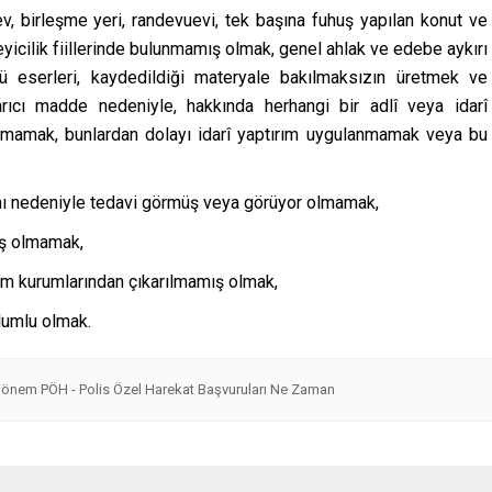
ev, birleşme yeri, randevuevi, tek başına fuhuş yapılan konut ve
eyicilik fiillerinde bulunmamış olmak, genel ahlak ve edebe aykırı
lü eserleri, kaydedildiği materyale bakılmaksızın üretmek ve
ıcı madde nedeniyle, hakkında herhangi bir adlî veya idarî
mamak, bunlardan dolayı idarî yaptırım uygulanmamak veya bu
ımı nedeniyle tedavi görmüş veya görüyor olmamak,
ış olmamak,
itim kurumlarından çıkarılmamış olmak,
lumlu olmak.
Dönem PÖH - Polis Özel Harekat Başvuruları Ne Zaman