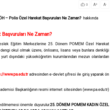
A
A
+
-
0
H – Polis Özel Harekat Başvuruları Ne Zaman?
hakkında
t Başvuruları Ne Zaman?
 Meslek Eğitim Merkezlerine 25. Dönem POMEM Özel Harekat
 dengi okul olmak üzere, önlisans, lisans veya bunlara denkliği
 yurt dışındaki yükseköğretim kurumlarından mezun olanlardan
://www.pa.edu.tr
adresinden e-devlet şifresi ile giriş yaparak ön
kademisi Başkanlığının resmi internet sitesinden (www.pa.edu.tr)
 edilmemesi önemle duyurulur.
25. DÖNEM POMEM KADIN ÖZEL