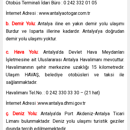
Otobüs Terminali İdari Büro : 0 242 332 01 05
İnternet Adresi : www.antalyaotogar.com.tr
b. Demir Yolu:
Antalya iline en yakın demir yolu ulaşımı
Burdur ve Isparta illerine kadardır. Antalya’ya doğrudan
demir yolu ulaşımı yoktur.
c. Hava Yolu:
Antalya’da Devlet Hava Meydanları
İşletmesine ait Uluslararası Antalya Havalimanı mevcuttur.
Havalimanının şehir merkezine uzaklığı 15 kilometredir.
Ulaşım HAVAŞ, belediye otobüsleri ve taksi ile
sağlanmaktadır.
Havalimanı Tel.No. : 0 242 330 33 30 – (21 hat)
İnternet Adresi
:
www.antalya.dhmi.gov.tr
ç. Deniz Yolu:
Antalya’da Port Akdeniz-Antalya Ticari
Limanı bulunmaktadır. Deniz yolu ulaşımı turistik geziler
dışında tercih edilmemektedir.