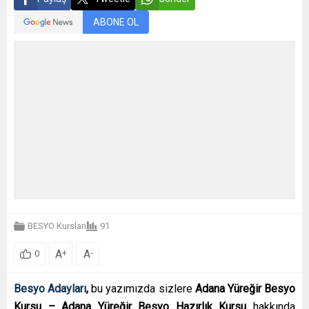
ABONE OL
BESYO Kursları
91
A
A
+
-
0
Besyo Adayları
,
bu yazımızda sizlere
Adana Yüreğir
Besyo
Kursu – Adana Yüreğir Besyo Hazırlık Kursu
hakkında