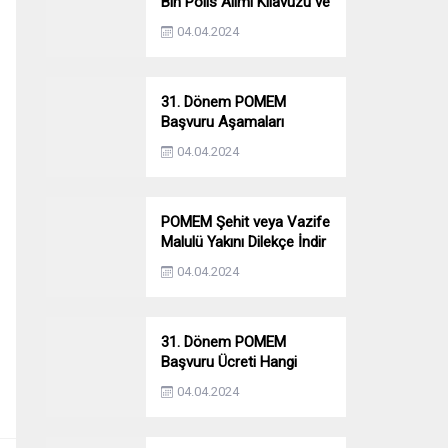
Bin Polis Alımı Kılavuzu ve
Başvuru Ekranı
04.04.2024
31. Dönem POMEM
Başvuru Aşamaları
Nelerdir? Ön Sağlık –
04.04.2024
Parkur – Mülakat
POMEM Şehit veya Vazife
Malulü Yakını Dilekçe İndir
04.04.2024
31. Dönem POMEM
Başvuru Ücreti Hangi
Bankaya Yatırılacak?
04.04.2024