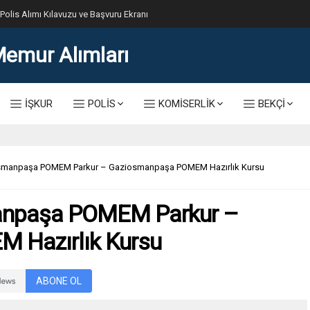
lis Alımı Kılavuzu ve Başvuru Ekranı
İŞKUR
POLİS
KOMİSERLİK
BEKÇİ
smanpaşa POMEM Parkur – Gaziosmanpaşa POMEM Hazırlık Kursu
anpaşa POMEM Parkur –
 Hazırlık Kursu
ABONE OL