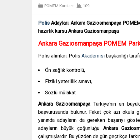
POMEM Kurslar
109
Polis
Adayları
,
Ankara Gaziosmanpaşa
POMEM 
hazırlık kursu Ankara Gaziosmanpaşa
Ankara Gaziosmanpaşa POMEM Parkur
Polis alımları, Polis
Akademisi
başkanlığı taraf
Ön sağlık kontrolü,
Fiziki yeterlilik sınavı,
Sözlü mülakat.
Ankara Gaziosmanpaşa
Türkiye’nin en büyü
başvurusunda bulunur. Fakat çok azı okula gi
yanında adayların da gereken başarıyı göst
adayların büyük çoğunluğu
Ankara Gazios
çalışmışlardır. Bu yüzden de gün geçtikçe farkın