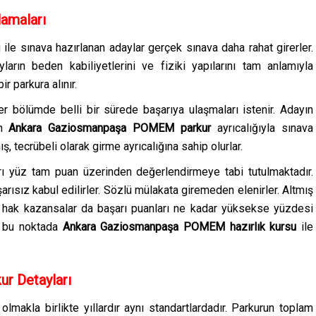
lamaları
u
ile sınava hazırlanan adaylar gerçek sınava daha rahat girerler.
yların beden kabiliyetlerini ve fiziki yapılarını tam anlamıyla
r parkura alınır.
er bölümde belli bir sürede başarıya ulaşmaları istenir. Adayın
en
Ankara Gaziosmanpaşa
POMEM parkur
ayrıcalığıyla sınava
 tecrübeli olarak girme ayrıcalığına sahip olurlar.
rı yüz tam puan üzerinden değerlendirmeye tabi tutulmaktadır.
arısız kabul edilirler. Sözlü mülakata giremeden elenirler. Altmış
 hak kazansalar da başarı puanları ne kadar yüksekse yüzdesi
a bu noktada
Ankara Gaziosmanpaşa
POMEM hazırlık kursu
ile
r Detayları
makla birlikte yıllardır aynı standartlardadır. Parkurun toplam