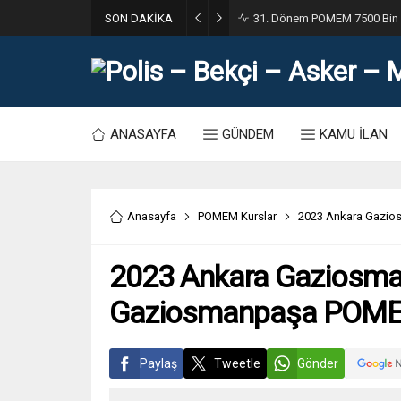
SON DAKİKA
31. Dönem POMEM 7500 Bin Po
ANASAYFA
GÜNDEM
KAMU İLAN
Anasayfa
POMEM Kurslar
2023 Ankara Gazio
2023 Ankara Gaziosm
Gaziosmanpaşa POMEM
Paylaş
Tweetle
Gönder