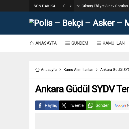
SON DAKİKA
31. Dönem POMEM 7500 Bin Po
ANASAYFA
GÜNDEM
KAMU İLAN
Anasayfa
Kamu Alım İlanları
Ankara Güdül SYD
Ankara Güdül SYDV Temi
Paylaş
Tweetle
Gönder