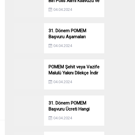
Bin Polis Alımı Kılavuzu ve
Başvuru Ekranı
04.04.2024
31. Dönem POMEM
Başvuru Aşamaları
Nelerdir? Ön Sağlık –
04.04.2024
Parkur – Mülakat
POMEM Şehit veya Vazife
Malulü Yakını Dilekçe İndir
04.04.2024
31. Dönem POMEM
Başvuru Ücreti Hangi
Bankaya Yatırılacak?
04.04.2024