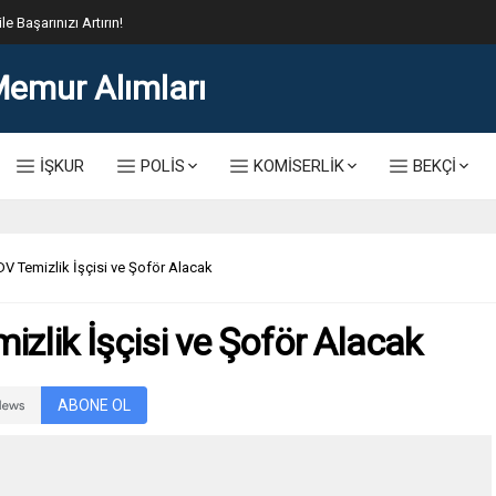
lis Alımı Kılavuzu ve Başvuru Ekranı
İŞKUR
POLİS
KOMİSERLİK
BEKÇİ
V Temizlik İşçisi ve Şoför Alacak
zlik İşçisi ve Şoför Alacak
ABONE OL