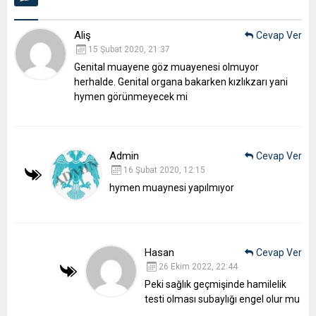
Aliş
Cevap Ver
15 Şubat 2020, 21:37
Genital muayene göz muayenesi olmuyor
herhalde. Genital organa bakarken kızlıkzarı yani
hymen görünmeyecek mi
Admin
Cevap Ver
16 Şubat 2020, 12:15
hymen muaynesi yapılmıyor
Hasan
Cevap Ver
26 Ekim 2022, 22:44
Peki sağlık geçmişinde hamilelik
testi olması subaylığı engel olur mu