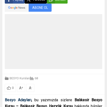
ABONE OL
BESYO Kursları
68
A
A
+
-
0
Besyo Adayları
,
bu yazımızda sizlere
Balıkesir Besyo
Kursu – Balıkesir Besyo Hazırlık Kursu
hakkında bilgiler