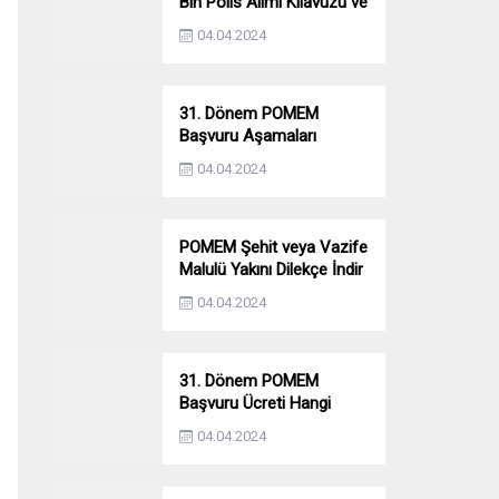
Bin Polis Alımı Kılavuzu ve
Başvuru Ekranı
04.04.2024
31. Dönem POMEM
Başvuru Aşamaları
Nelerdir? Ön Sağlık –
04.04.2024
Parkur – Mülakat
POMEM Şehit veya Vazife
Malulü Yakını Dilekçe İndir
04.04.2024
31. Dönem POMEM
Başvuru Ücreti Hangi
Bankaya Yatırılacak?
04.04.2024