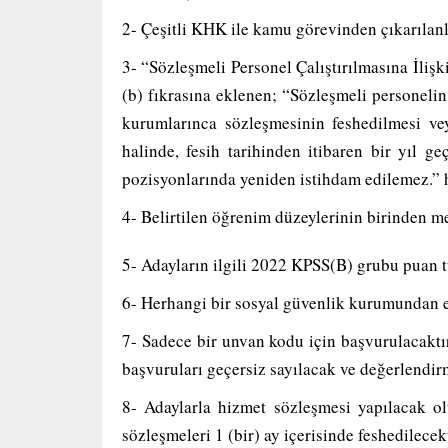
2- Çeşitli KHK ile kamu görevinden çıkarıla
3- “Sözleşmeli Personel Çalıştırılmasına İliş
(b) fıkrasına eklenen; “Sözleşmeli personelin
kurumlarınca sözleşmesinin feshedilmesi ve
halinde, fesih tarihinden itibaren bir yıl 
pozisyonlarında yeniden istihdam edilemez.
4- Belirtilen öğrenim düzeylerinin birinden m
5- Adayların ilgili 2022 KPSS(B) grubu puan 
6- Herhangi bir sosyal güvenlik kurumundan em
7- Sadece bir unvan kodu için başvurulacaktı
başvuruları geçersiz sayılacak ve değerlendir
8- Adaylarla hizmet sözleşmesi yapılacak olu
sözleşmeleri 1 (bir) ay içerisinde feshedilecekt