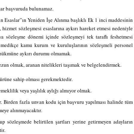
nlar başvuruda bulunamaz.
kin Esaslar”ın Yeniden İşe Alınma başlıklı Ek 1 inci maddesinin
, hizmet sözleşmesi esaslarına aykırı hareket etmesi nedeniyle
ya sözleşme dönemi içinde sözleşmeyi tek taraflı feshetmesi
geçmedikçe kamu kurum ve kuruluşlarının sözleşmeli personel
” hükmüne aykırı durumu olmamak.
ezun olmak, aranan nitelikleri taşımak ve belgelendirmek.
türüne sahip olması gerekmektedir.
eklilik veya yaşlılık aylığı almıyor olmak.
r. Birden fazla unvan kodu için başvuru yapılması halinde tüm
meye alınmayacaktır.
p sözleşmede belirtilen şartları yerine getirmeyen adayların
ir.