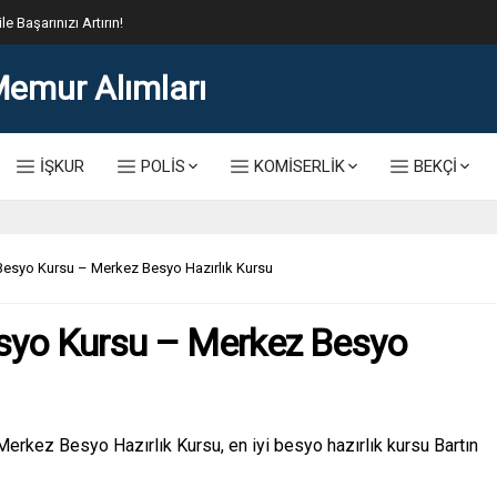
lis Alımı Kılavuzu ve Başvuru Ekranı
İŞKUR
POLİS
KOMİSERLİK
BEKÇİ
Besyo Kursu – Merkez Besyo Hazırlık Kursu
syo Kursu – Merkez Besyo
rkez Besyo Hazırlık Kursu, en iyi besyo hazırlık kursu Bartın