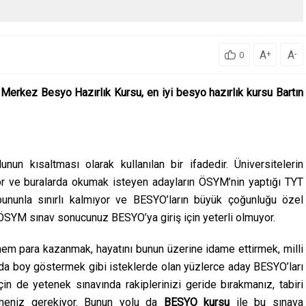
A
A
+
-
0
Merkez Besyo Hazırlık Kursu, en iyi besyo hazırlık kursu Bartın
n kısaltması olarak kullanılan bir ifadedir. Üniversitelerin
yor ve buralarda okumak isteyen adayların ÖSYM’nin yaptığı TYT
bununla sınırlı kalmıyor ve BESYO’ların büyük çoğunluğu özel
ÖSYM sınav sonucunuz BESYO’ya giriş için yeterli olmuyor.
em para kazanmak, hayatını bunun üzerine idame ettirmek, milli
rda boy göstermek gibi isteklerde olan yüzlerce aday BESYO’ları
için de yetenek sınavında rakiplerinizi geride bırakmanız, tabiri
rmeniz gerekiyor. Bunun yolu da
BESYO kursu
ile bu sınava