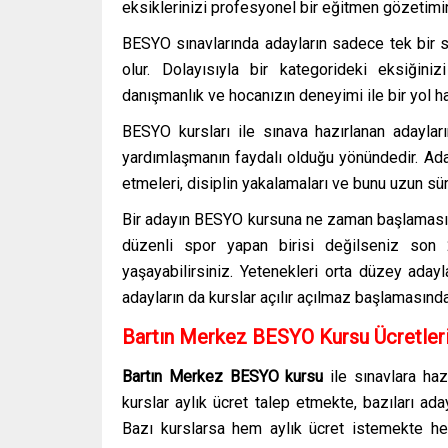
eksiklerinizi profesyonel bir eğitmen gözetimin
BESYO sınavlarında adayların sadece tek bir sp
olur. Dolayısıyla bir kategorideki eksiğini
danışmanlık ve hocanızın deneyimi ile bir yol har
BESYO kursları ile sınava hazırlanan adaylar
yardımlaşmanın faydalı olduğu yönündedir. Aday
etmeleri, disiplin yakalamaları ve bunu uzun sü
Bir adayın BESYO kursuna ne zaman başlaması ge
düzenli spor yapan birisi değilseniz son 
yaşayabilirsiniz. Yetenekleri orta düzey adayl
adayların da kurslar açılır açılmaz başlamasınd
Bartın Merkez BESYO Kursu Ücretler
Bartın Merkez BESYO kursu
ile sınavlara haz
kurslar aylık ücret talep etmekte, bazıları ad
Bazı kurslarsa hem aylık ücret istemekte hem