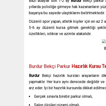
Bazı adaylar son 1-2 ay
Burdur
Bekçi
parkur
yıllarda polisliğe girmeye hak kazananların yüzd
başarıya bu sayede ulaştıklarını belirtmektedir.
Düzenli spor yapan, atletik kişiler için en az
5-6 ay düzenli kursa gitmek gerektiği şekli
özellikleri, istikrar ve azimle alakalıdır.
B
Burdur Bekçi Parkur
Hazırlık Kursu Te
Burdur
Bekçi hazırlık kursları
arayanların d
yapmaktır. Her kurs aynı derecede değildir ve
arz eder. İyi bir hazırlık kursunda dikkat edilme
Gerçek sınavla birebir parkur olmalı,
Salon ölçüleri nizami olmalı,