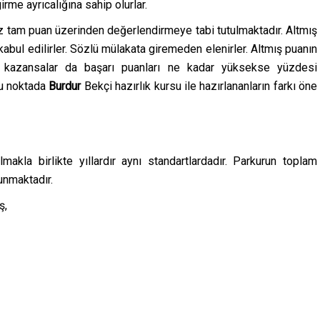
rme ayrıcalığına sahip olurlar.
yüz tam puan üzerinden değerlendirmeye tabi tutulmaktadır. Altmış
kabul edilirler. Sözlü mülakata giremeden elenirler. Altmış puanın
 kazansalar da başarı puanları ne kadar yüksekse yüzdesi
bu noktada
Burdur
Bekçi
hazırlık kursu
ile hazırlananların farkı öne
makla birlikte yıllardır aynı standartlardadır. Parkurun toplam
unmaktadır.
ş,