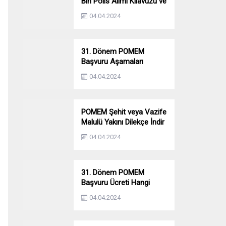
Bin Polis Alımı Kılavuzu ve
Başvuru Ekranı
04.04.2024
31. Dönem POMEM
Başvuru Aşamaları
Nelerdir? Ön Sağlık –
04.04.2024
Parkur – Mülakat
POMEM Şehit veya Vazife
Malulü Yakını Dilekçe İndir
04.04.2024
31. Dönem POMEM
Başvuru Ücreti Hangi
Bankaya Yatırılacak?
04.04.2024