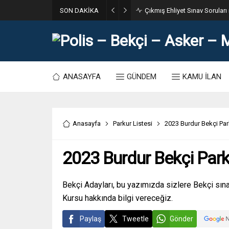
SON DAKİKA
31. Dönem POMEM 7500 Bin Po
ANASAYFA
GÜNDEM
KAMU İLAN
Anasayfa
Parkur Listesi
2023 Burdur Bekçi Par
2023 Burdur Bekçi Park
Bekçi Adayları, bu yazımızda sizlere Bekçi sınav
Kursu hakkında bilgi vereceğiz.
Paylaş
Tweetle
Gönder