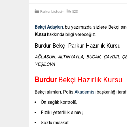
Parkur Listesi
523
Bekçi Adayları
, bu yazımızda sizlere Bekçi sına
Kursu
hakkında bilgi vereceğiz.
Burdur Bekçi Parkur Hazırlık Kursu
AĞLASUN, ALTINYAYLA, BUCAK, ÇAVDIR, ÇE
YEŞİLOVA
Burdur
Bekçi Hazırlık Kursu
Bekçi alımları, Polis
Akademisi
başkanlığı taraf
Ön sağlık kontrolü,
Fiziki yeterlilik sınavı,
Sözlü mülakat.