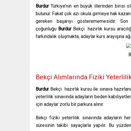
Burdur
Türkiye’nin en büyük illerinden birisi
bulunur. Fakat çok azı okula girmeye hak kazanı
gereken başarıyı gösterememesidir.
Son 
çoğunluğu
Burdur
Bekçi
hazırlık kursu
aracılı
farkındalık oluşmakta, adaylar kurs arayışına ağı
B
Bekçi Alımlarında Fiziki Yeterlili
Burdur
Bekçi hazırlık kursu
ile sınava hazırlan
yeterlilik sınavında adayların beden kabiliyetler
için adaylar zorlu bir parkura alınır.
Bekçi fiziki yeterlilik sınavında adayların h
süresinin takibi sayaçlarla yapılır. Bu yüzd