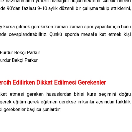
ile hazırlanmanın yeterli olacağını düşünmektedir. Ancak önceki
e 90’dan fazlası 9-10 aylık düzenli bir çalışma takip ettiklerini,
 2 ay kursa gitmek gerekirken zaman zaman spor yapanlar için bunu
nde cevaplandırabiliriz. Çünkü sporda mesafe kat etmek kişi
urdur Bekçi Parkur
rcih Edilirken Dikkat Edilmesi Gerekenler
ikkat etmesi gereken hususlardan birisi kurs seçimini doğru
 gerek eğitim gerek eğitmen gerekse imkanlar açsından farklılık
si gerekenler başlıca şunlardır: