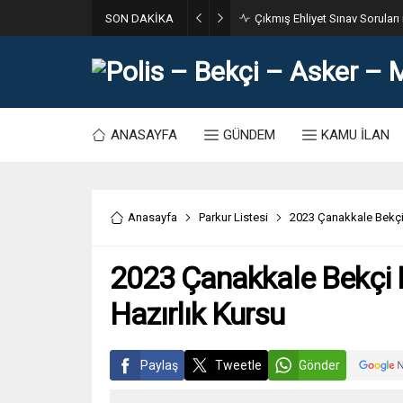
SON DAKİKA
31. Dönem POMEM 7500 Bin Po
ANASAYFA
GÜNDEM
KAMU İLAN
Anasayfa
Parkur Listesi
2023 Çanakkale Bekçi 
2023 Çanakkale Bekçi 
Hazırlık Kursu
Paylaş
Tweetle
Gönder