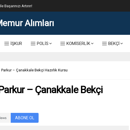
lis Alımı Kılavuzu ve Başvuru Ekranı
İŞKUR
POLİS
KOMİSERLİK
BEKÇİ
Parkur – Çanakkale Bekçi Hazırlık Kursu
Parkur – Çanakkale Bekçi
ABONE OL