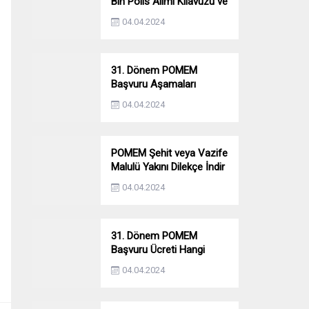
Bin Polis Alımı Kılavuzu ve
Başvuru Ekranı
04.04.2024
31. Dönem POMEM
Başvuru Aşamaları
Nelerdir? Ön Sağlık –
04.04.2024
Parkur – Mülakat
POMEM Şehit veya Vazife
Malulü Yakını Dilekçe İndir
04.04.2024
31. Dönem POMEM
Başvuru Ücreti Hangi
Bankaya Yatırılacak?
04.04.2024