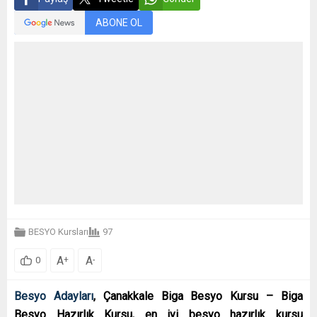
ABONE OL
BESYO Kursları
97
A
A
+
-
0
Besyo Adayları
, Çanakkale Biga Besyo Kursu – Biga
Besyo Hazırlık Kursu, en iyi besyo hazırlık kursu