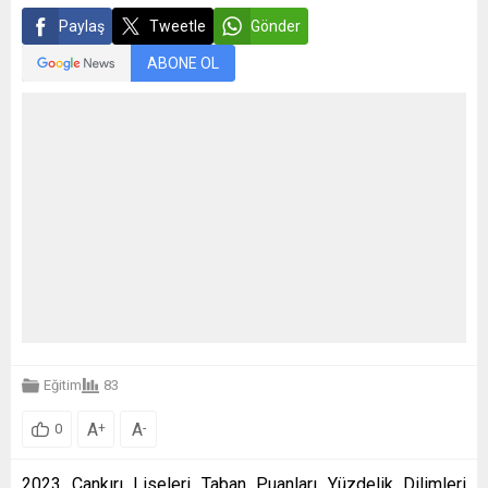
Paylaş
Tweetle
Gönder
ABONE OL
Eğitim
83
A
A
+
-
0
2023 Çankırı Liseleri Taban Puanları Yüzdelik Dilimleri