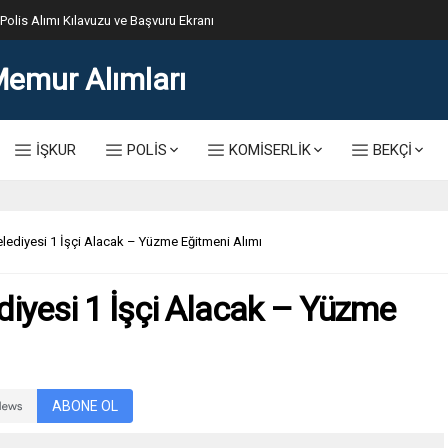
lis Alımı Kılavuzu ve Başvuru Ekranı
İŞKUR
POLİS
KOMİSERLİK
BEKÇİ
elediyesi 1 İşçi Alacak – Yüzme Eğitmeni Alımı
diyesi 1 İşçi Alacak – Yüzme
ABONE OL