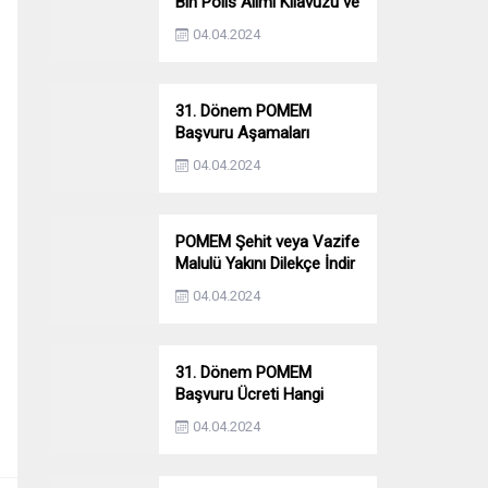
Bin Polis Alımı Kılavuzu ve
Başvuru Ekranı
04.04.2024
31. Dönem POMEM
Başvuru Aşamaları
Nelerdir? Ön Sağlık –
04.04.2024
Parkur – Mülakat
POMEM Şehit veya Vazife
Malulü Yakını Dilekçe İndir
04.04.2024
31. Dönem POMEM
Başvuru Ücreti Hangi
Bankaya Yatırılacak?
04.04.2024