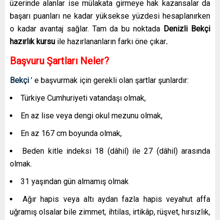
üzerinde alanlar ise mülakata girmeye hak kazansalar da
başarı puanları ne kadar yüksekse yüzdesi hesaplanırken
o kadar avantaj sağlar. Tam da bu noktada
Denizli
Bekçi
hazırlık kursu
ile hazırlananların farkı öne çıkar
.
Başvuru Şartları Neler?
Bekçi
’ e başvurmak için gerekli olan şartlar şunlardır:
Türkiye Cumhuriyeti vatandaşı olmak,
En az lise veya dengi okul mezunu olmak,
En az 167 cm boyunda olmak,
Beden kitle indeksi 18 (dâhil) ile 27 (dâhil) arasında
olmak.
31 yaşından gün almamış olmak
Ağır hapis veya altı aydan fazla hapis veyahut affa
uğramış olsalar bile zimmet, ihtilas, irtikâp, rüşvet, hırsızlık,