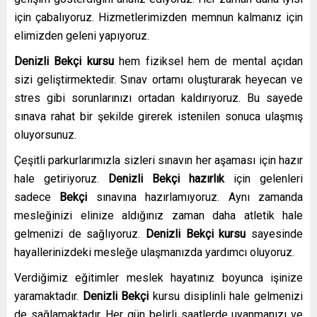
için çabalıyoruz. Hizmetlerimizden memnun kalmanız için
elimizden geleni yapıyoruz.
Denizli Bekçi kursu
hem fiziksel hem de mental açıdan
sizi geliştirmektedir. Sınav ortamı oluşturarak heyecan ve
stres gibi sorunlarınızı ortadan kaldırıyoruz. Bu sayede
sınava rahat bir şekilde girerek istenilen sonuca ulaşmış
oluyorsunuz.
Çeşitli parkurlarımızla sizleri sınavın her aşaması için hazır
hale getiriyoruz.
Denizli
Bekçi hazırlık
için gelenleri
sadece
Bekçi
sınavına hazırlamıyoruz. Aynı zamanda
mesleğinizi elinize aldığınız zaman daha atletik hale
gelmenizi de sağlıyoruz.
Denizli
Bekçi kursu
sayesinde
hayallerinizdeki mesleğe ulaşmanızda yardımcı oluyoruz.
Verdiğimiz eğitimler meslek hayatınız boyunca işinize
yaramaktadır.
Denizli
Bekçi
kursu disiplinli hale gelmenizi
de sağlamaktadır. Her gün belirli saatlerde uyanmanızı ve