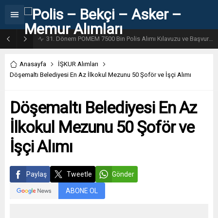
31. Dönem POMEM 7500 Bin Polis Alımı Kılavuzu ve Başvuru Ekranı
Anasayfa
İŞKUR Alımları
Döşemaltı Belediyesi En Az İlkokul Mezunu 50 Şoför ve İşçi Alımı
Döşemaltı Belediyesi En Az
İlkokul Mezunu 50 Şoför ve
İşçi Alımı
Paylaş
Tweetle
Gönder
ABONE OL