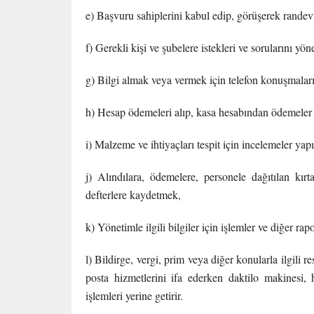
e) Başvuru sahiplerini kabul edip, görüşerek randev
f) Gerekli kişi ve şubelere istekleri ve sorularını yö
g) Bilgi almak veya vermek için telefon konuşmala
h) Hesap ödemeleri alıp, kasa hesabından ödemele
i) Malzeme ve ihtiyaçları tespit için incelemeler yap
j) Alındılara, ödemelere, personele dağıtılan kırt
defterlere kaydetmek,
k) Yönetimle ilgili bilgiler için işlemler ve diğer rap
l) Bildirge, vergi, prim veya diğer konularla ilgili 
posta hizmetlerini ifa ederken daktilo makinesi, 
işlemleri yerine getirir.