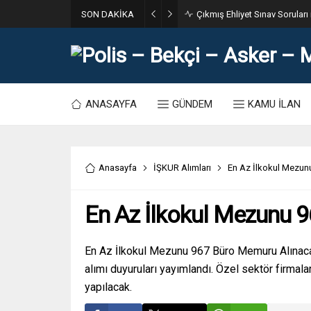
SON DAKİKA
31. Dönem POMEM 7500 Bin Po
ANASAYFA
GÜNDEM
KAMU İLAN
Anasayfa
İŞKUR Alımları
En Az İlkokul Mezun
En Az İlkokul Mezunu 
En Az İlkokul Mezunu 967 Büro Memuru Alınac
alımı duyuruları yayımlandı. Özel sektör firmal
yapılacak.