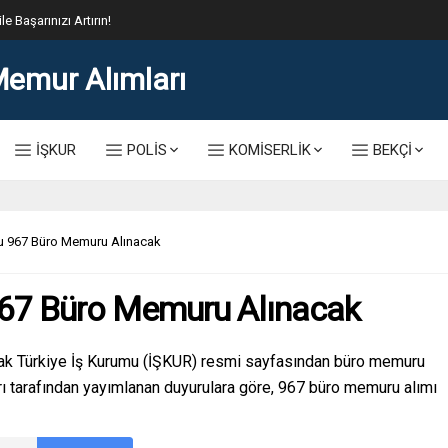
lis Alımı Kılavuzu ve Başvuru Ekranı
İŞKUR
POLİS
KOMİSERLİK
BEKÇİ
u 967 Büro Memuru Alınacak
967 Büro Memuru Alınacak
ak Türkiye İş Kurumu (İŞKUR) resmi sayfasından büro memuru
arı tarafından yayımlanan duyurulara göre, 967 büro memuru alımı