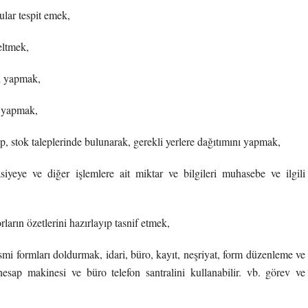
ular tespit emek,
neltmek,
rı yapmak,
r yapmak,
ıp, stok taleplerinde bulunarak, gerekli yerlere dağıtımını yapmak,
asiyeye ve diğer işlemlere ait miktar ve bilgileri muhasebe ve ilgili
orların özetlerini hazırlayıp tasnif etmek,
resmi formları doldurmak, idari, büro, kayıt, neşriyat, form düzenleme ve
hesap makinesi ve büro telefon santralini kullanabilir. vb. görev ve