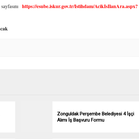
https://esube.iskur.gov.tr/Istihdam/AcikIsIlanAra.aspx?
 sayfasını
acak
Zonguldak Perşembe Belediyesi 4 İşçi
Alımı İş Başvuru Formu