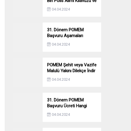
Bin Polis Alımı Kılavuzu ve
Başvuru Ekranı
04.04.2024
31. Dönem POMEM
Başvuru Aşamaları
Nelerdir? Ön Sağlık –
04.04.2024
Parkur – Mülakat
POMEM Şehit veya Vazife
Malulü Yakını Dilekçe İndir
04.04.2024
31. Dönem POMEM
Başvuru Ücreti Hangi
Bankaya Yatırılacak?
04.04.2024