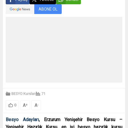
ABONE OL
BESYO Kursları
71
A
A
+
-
0
Besyo Adayları
, Erzurum Yenişehir Besyo Kursu –
Yenişehir Hazırlık Kursu, en iyi besyo hazırlık kursu