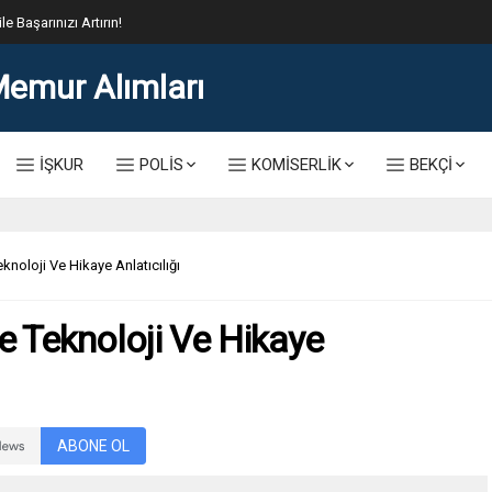
lis Alımı Kılavuzu ve Başvuru Ekranı
İŞKUR
POLİS
KOMİSERLİK
BEKÇİ
knoloji Ve Hikaye Anlatıcılığı
e Teknoloji Ve Hikaye
ABONE OL