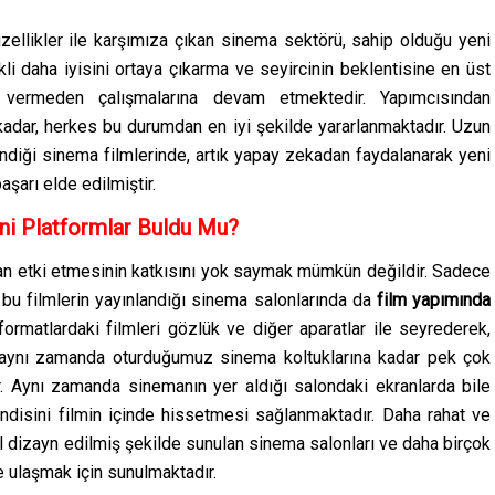
zellikler ile karşımıza çıkan sinema sektörü, sahip olduğu yeni
ekli daha iyisini ortaya çıkarma ve seyircinin beklentisine en üst
 vermeden çalışmalarına devam etmektedir. Yapımcısından
adar, herkes bu durumdan en iyi şekilde yararlanmaktadır. Uzun
lendiği sinema filmlerinde, artık yapay zekadan faydalanarak yeni
şarı elde edilmiştir.
Yeni Platformlar Buldu Mu?
an etki etmesinin katkısını yok saymak mümkün değildir. Sadece
 bu filmlerin yayınlandığı sinema salonlarında da
film yapımında
 formatlardaki filmleri gözlük ve diğer aparatlar ile seyrederek,
bi, aynı zamanda oturduğumuz sinema koltuklarına kadar pek çok
ır. Aynı zamanda sinemanın yer aldığı salondaki ekranlarda bile
kendisini filmin içinde hissetmesi sağlanmaktadır. Daha rahat ve
zel dizayn edilmiş şekilde sunulan sinema salonları ve daha birçok
iye ulaşmak için sunulmaktadır.