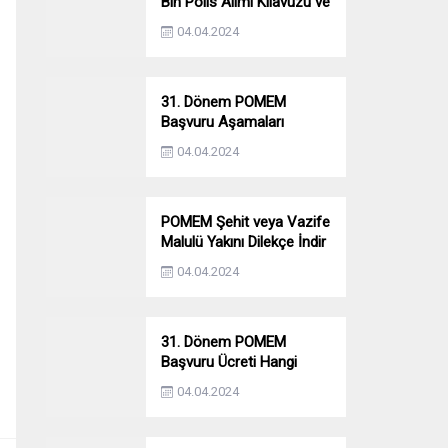
Bin Polis Alımı Kılavuzu ve
Başvuru Ekranı
04.04.2024
31. Dönem POMEM
Başvuru Aşamaları
Nelerdir? Ön Sağlık –
04.04.2024
Parkur – Mülakat
POMEM Şehit veya Vazife
Malulü Yakını Dilekçe İndir
04.04.2024
31. Dönem POMEM
Başvuru Ücreti Hangi
Bankaya Yatırılacak?
04.04.2024