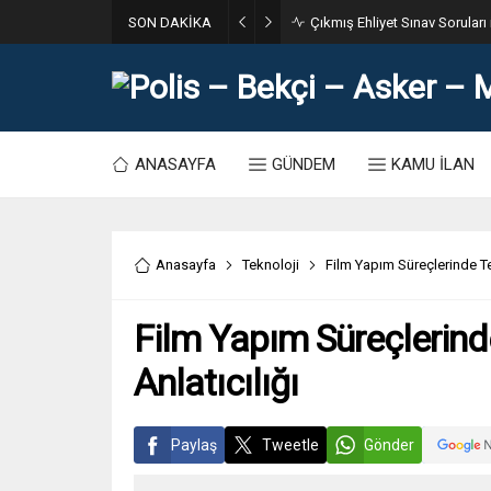
SON DAKİKA
31. Dönem POMEM 7500 Bin Po
ANASAYFA
GÜNDEM
KAMU İLAN
Anasayfa
Teknoloji
Film Yapım Süreçlerinde Te
Film Yapım Süreçlerind
Anlatıcılığı
Paylaş
Tweetle
Gönder