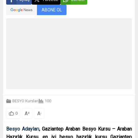
ABONE OL
BESYO Kursları
100
A
A
+
-
0
Besyo Adayları
, Gaziantep Araban Besyo Kursu – Araban
Hazırlık Kursu, en iyi besyo hazırlık kursu Gaziantep