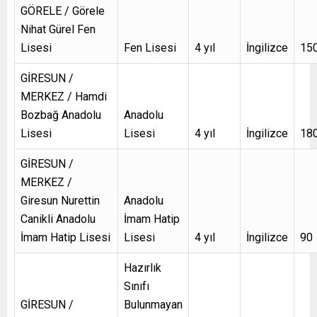
GÖRELE / Görele
Nihat Gürel Fen
Lisesi
Fen Lisesi
4 yıl
İngilizce
15
GİRESUN /
MERKEZ / Hamdi
Bozbağ Anadolu
Anadolu
Lisesi
Lisesi
4 yıl
İngilizce
18
GİRESUN /
MERKEZ /
Giresun Nurettin
Anadolu
Canikli Anadolu
İmam Hatip
İmam Hatip Lisesi
Lisesi
4 yıl
İngilizce
90
Hazırlık
Sınıfı
GİRESUN /
Bulunmayan