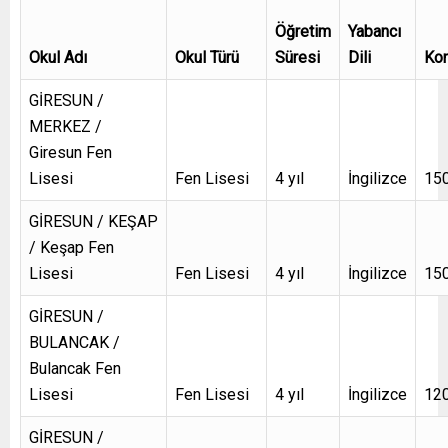
Öğretim
Yabancı
Okul Adı
Okul Türü
Süresi
Dili
Kon
GİRESUN /
MERKEZ /
Giresun Fen
Lisesi
Fen Lisesi
4 yıl
İngilizce
15
GİRESUN / KEŞAP
/ Keşap Fen
Lisesi
Fen Lisesi
4 yıl
İngilizce
15
GİRESUN /
BULANCAK /
Bulancak Fen
Lisesi
Fen Lisesi
4 yıl
İngilizce
12
GİRESUN /