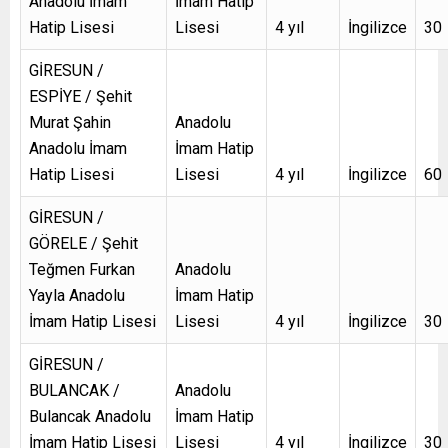
Anadolu İmam
İmam Hatip
Hatip Lisesi
Lisesi
4 yıl
İngilizce
30
GİRESUN /
ESPİYE / Şehit
Murat Şahin
Anadolu
Anadolu İmam
İmam Hatip
Hatip Lisesi
Lisesi
4 yıl
İngilizce
60
GİRESUN /
GÖRELE / Şehit
Teğmen Furkan
Anadolu
Yayla Anadolu
İmam Hatip
İmam Hatip Lisesi
Lisesi
4 yıl
İngilizce
30
GİRESUN /
BULANCAK /
Anadolu
Bulancak Anadolu
İmam Hatip
İmam Hatip Lisesi
Lisesi
4 yıl
İngilizce
30