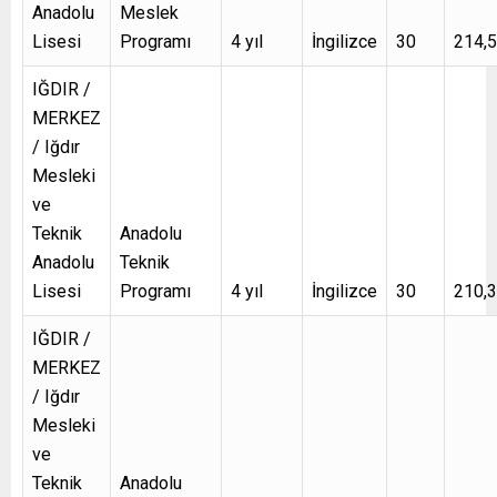
Anadolu
Meslek
Lisesi
Programı
4 yıl
İngilizce
30
214,
IĞDIR /
MERKEZ
/ Iğdır
Mesleki
ve
Teknik
Anadolu
Anadolu
Teknik
Lisesi
Programı
4 yıl
İngilizce
30
210,
IĞDIR /
MERKEZ
/ Iğdır
Mesleki
ve
Teknik
Anadolu