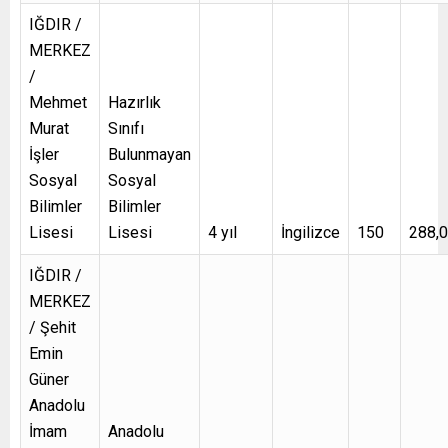
IĞDIR /
MERKEZ
/
Mehmet
Hazırlık
Murat
Sınıfı
İşler
Bulunmayan
Sosyal
Sosyal
Bilimler
Bilimler
Lisesi
Lisesi
4 yıl
İngilizce
150
288,
IĞDIR /
MERKEZ
/ Şehit
Emin
Güner
Anadolu
İmam
Anadolu