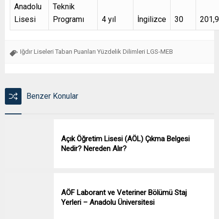
Anadolu
Teknik
Lisesi
Programı
4 yıl
İngilizce
30
201,
Iğdır Liseleri Taban Puanları Yüzdelik Dilimleri LGS-MEB
Benzer Konular
Açık Öğretim Lisesi (AÖL) Çıkma Belgesi
Nedir? Nereden Alır?
AÖF Laborant ve Veteriner Bölümü Staj
Yerleri – Anadolu Üniversitesi