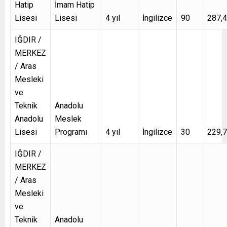
Hatip
İmam Hatip
Lisesi
Lisesi
4 yıl
İngilizce
90
287,
IĞDIR /
MERKEZ
/ Aras
Mesleki
ve
Teknik
Anadolu
Anadolu
Meslek
Lisesi
Programı
4 yıl
İngilizce
30
229,
IĞDIR /
MERKEZ
/ Aras
Mesleki
ve
Teknik
Anadolu