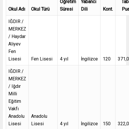
Öğretim
Yabancı
Tab
Okul Adı
Okul Türü
Süresi
Dili
Kont.
Pua
IĞDIR /
MERKEZ
/ Haydar
Aliyev
Fen
Lisesi
Fen Lisesi
4 yıl
İngilizce
120
371,
IĞDIR /
MERKEZ
/ Iğdır
Milli
Eğitim
Vakfı
Anadolu
Anadolu
Lisesi
Lisesi
4 yıl
İngilizce
150
322,