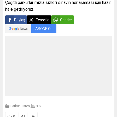
Çeşitli parkurlarımızla sizleri sınavın her aşaması için hazır
hale getiriyoruz.
Paylaş
Tweetle
Gönder
ABONE OL
Parkur Listesi
897
A
A
+
-
0