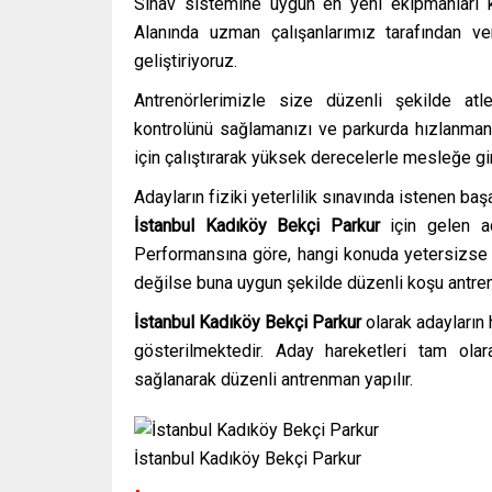
Sınav sistemine uygun en yeni ekipmanları kull
Alanında uzman çalışanlarımız tarafından v
geliştiriyoruz.
Antrenörlerimizle size düzenli şekilde atle
kontrolünü sağlamanızı ve parkurda hızlanmanı
için çalıştırarak yüksek derecelerle mesleğe gi
Adayların fiziki yeterlilik sınavında istenen ba
İstanbul Kadıköy Bekçi Parkur
için gelen ad
Performansına göre, hangi konuda yetersizse o
değilse buna uygun şekilde düzenli koşu antrenm
İstanbul Kadıköy Bekçi Parkur
olarak adayların
gösterilmektedir. Aday hareketleri tam ola
sağlanarak düzenli antrenman yapılır.
İstanbul Kadıköy Bekçi Parkur