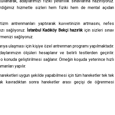
anarak, adaylarımızı fiziki yeterlilik sınavlarına hazırlıyoruz.
erdiğimiz hizmetle sizleri hem fiziki hem de mental açıdan
tizm antrenmanları yaptırarak kuvvetinizin artmasını, nefes
zı sağlıyoruz.
İstanbul Kadıköy Bekçi hazırlık
için sizleri sınav
rmenizi sağlıyoruz.
şarıya ulaşması için kişiye özel antrenman programı yapılmaktadır.
aylarımızın ölçüleri hesaplanır ve belirli testlerden geçirilir.
 konuda geliştirilmesi sağlanır. Örneğin koşuda yeterince hızlı
anları yapılır.
 hareketleri uygun şekilde yapabilmesi için tüm hareketler tek tek
rak kavradıktan sonra hareketler arası geçişi de öğrenmesi