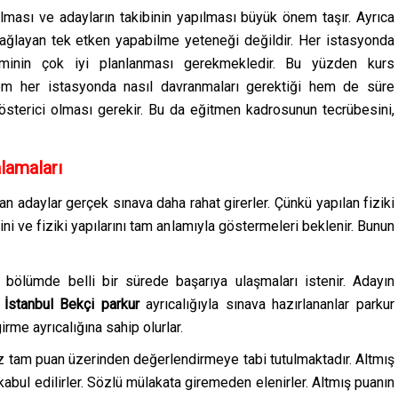
 olması ve adayların takibinin yapılması büyük önem taşır. Ayrıca
sağlayan tek etken yapabilme yeteneği değildir. Her istasyonda
etiminin çok iyi planlanması gerekmekledir. Bu yüzden kurs
hem her istasyonda nasıl davranmaları gerektiği hem de süre
österici olması gerekir. Bu da eğitmen kadrosunun tecrübesini,
alamaları
nan adaylar gerçek sınava daha rahat girerler. Çünkü yapılan fiziki
ini ve fiziki yapılarını tam anlamıyla göstermeleri beklenir. Bunun
r bölümde belli bir sürede başarıya ulaşmaları istenir. Adayın
n
İstanbul
Bekçi
parkur
ayrıcalığıyla sınava hazırlananlar parkur
rme ayrıcalığına sahip olurlar.
yüz tam puan üzerinden değerlendirmeye tabi tutulmaktadır. Altmış
kabul edilirler. Sözlü mülakata giremeden elenirler. Altmış puanın