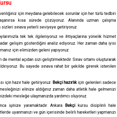
Kursu
venliğiniz için meydana gelebilecek sorunlar için her türlü tedbiri
yaşanırsa kısa sürede çözüyoruz. Alanında uzman çalışma
izleri sınava yeterli seviyeye getiriyoruz.
ylarımızla tek tek ilgileniyoruz ve ihtiyaçlarına yönelik hizmet
kadar gelişim gösterdiğini analiz ediyoruz. Her zaman daha iyisi
manız için elimizden geleni yapıyoruz.
 de mental açıdan sizi geliştirmektedir. Sınav ortamı oluşturarak
ldırıyoruz. Bu sayede sınava rahat bir şekilde girerek istenilen
sı için hazır hale getiriyoruz.
Bekçi hazırlık
için gelenleri sadece
esleğinizi elinize aldığınız zaman daha atletik hale gelmenizi
nizdeki mesleğe ulaşmanızda yardımcı oluyoruz.
unca işinize yaramaktadır. Ankara
Bekçi
kursu disiplinli hale
tlerde uyanmanızı ve gün içerisinde belirli hareketleri yapmanızı