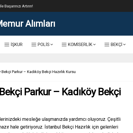
lis Alımı Kılavuzu ve Başvuru Ekranı
İŞKUR
POLİS
KOMİSERLİK
BEKÇİ
 Bekçi Parkur – Kadıköy Bekçi Hazırlık Kursu
Bekçi Parkur – Kadıköy Bekçi
lerinizdeki mesleğe ulaşmanızda yardımcı oluyoruz. Çeşitli
hazır hale getiriyoruz. İstanbul Bekçi Hazırlık için gelenleri