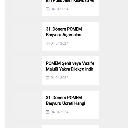
Bin Polis Alımı Kılavuzu ve
Başvuru Ekranı
04.04.2024
31. Dönem POMEM
Başvuru Aşamaları
Nelerdir? Ön Sağlık –
04.04.2024
Parkur – Mülakat
POMEM Şehit veya Vazife
Malulü Yakını Dilekçe İndir
04.04.2024
31. Dönem POMEM
Başvuru Ücreti Hangi
Bankaya Yatırılacak?
04.04.2024