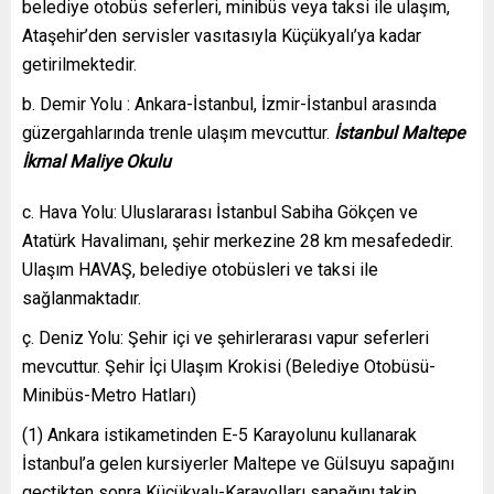
belediye otobüs seferleri, minibüs veya taksi ile ulaşım,
Ataşehir’den servisler vasıtasıyla Küçükyalı’ya kadar
getirilmektedir.
b. Demir Yolu : Ankara-İstanbul, İzmir-İstanbul arasında
güzergahlarında trenle ulaşım mevcuttur.
İstanbul Maltepe
İkmal Maliye Okulu
c. Hava Yolu: Uluslararası İstanbul Sabiha Gökçen ve
Atatürk Havalimanı, şehir merkezine 28 km mesafededir.
Ulaşım HAVAŞ, belediye otobüsleri ve taksi ile
sağlanmaktadır.
ç. Deniz Yolu: Şehir içi ve şehirlerarası vapur seferleri
mevcuttur. Şehir İçi Ulaşım Krokisi (Belediye Otobüsü-
Minibüs-Metro Hatları)
(1) Ankara istikametinden E-5 Karayolunu kullanarak
İstanbul’a gelen kursiyerler Maltepe ve Gülsuyu sapağını
geçtikten sonra Küçükyalı-Karayolları sapağını takip