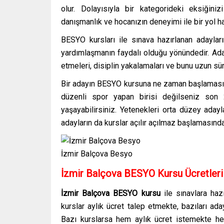
olur. Dolayısıyla bir kategorideki eksiğini
danışmanlık ve hocanızın deneyimi ile bir yol har
BESYO kursları ile sınava hazırlanan adaylar
yardımlaşmanın faydalı olduğu yönündedir. Aday
etmeleri, disiplin yakalamaları ve bunu uzun sü
Bir adayın BESYO kursuna ne zaman başlaması ge
düzenli spor yapan birisi değilseniz son 
yaşayabilirsiniz. Yetenekleri orta düzey adayl
adayların da kurslar açılır açılmaz başlamasınd
İzmir Balçova Besyo
İzmir Balçova BESYO Kursu Ücretleri
İzmir Balçova BESYO kursu
ile sınavlara haz
kurslar aylık ücret talep etmekte, bazıları ad
Bazı kurslarsa hem aylık ücret istemekte hem