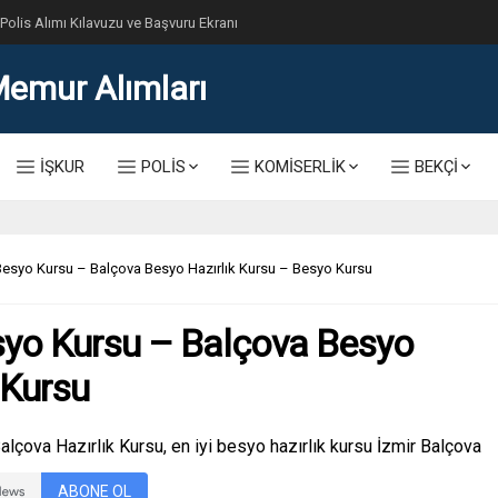
lis Alımı Kılavuzu ve Başvuru Ekranı
İŞKUR
POLİS
KOMİSERLİK
BEKÇİ
Besyo Kursu – Balçova Besyo Hazırlık Kursu – Besyo Kursu
syo Kursu – Balçova Besyo
 Kursu
lçova Hazırlık Kursu, en iyi besyo hazırlık kursu İzmir Balçova
ABONE OL