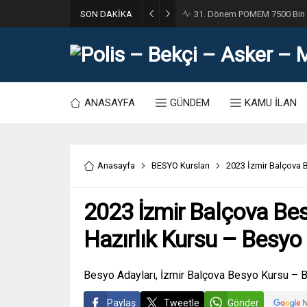
SON DAKİKA
31. Dönem POMEM 7500 Bin Po
ANASAYFA
GÜNDEM
KAMU İLAN
Anasayfa
BESYO Kursları
2023 İzmir Balçova 
2023 İzmir Balçova Be
Hazırlık Kursu – Besyo
Besyo Adayları, İzmir Balçova Besyo Kursu – Ba
Paylaş
Tweetle
Gönder