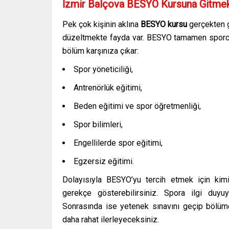
İzmir Balçova BESYO Kursuna Gitmek
Pek çok kişinin aklına
BESYO kursu
gerçekten g
düzeltmekte fayda var. BESYO tamamen sporcul
bölüm karşınıza çıkar:
Spor yöneticiliği,
Antrenörlük eğitimi,
Beden eğitimi ve spor öğretmenliği,
Spor bilimleri,
Engellilerde spor eğitimi,
Egzersiz eğitimi.
Dolayısıyla BESYO’yu tercih etmek için kim
gerekçe gösterebilirsiniz. Spora ilgi duy
Sonrasında ise yetenek sınavını geçip bölüm
daha rahat ilerleyeceksiniz.