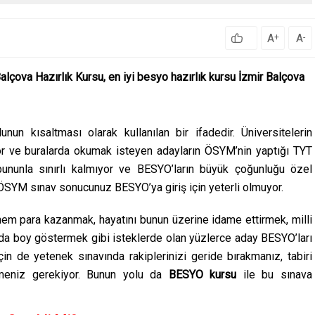
A
A
+
-
lçova Hazırlık Kursu, en iyi besyo hazırlık kursu İzmir Balçova
n kısaltması olarak kullanılan bir ifadedir. Üniversitelerin
yor ve buralarda okumak isteyen adayların ÖSYM’nin yaptığı TYT
bununla sınırlı kalmıyor ve BESYO’ların büyük çoğunluğu özel
ÖSYM sınav sonucunuz BESYO’ya giriş için yeterli olmuyor.
em para kazanmak, hayatını bunun üzerine idame ettirmek, milli
rda boy göstermek gibi isteklerde olan yüzlerce aday BESYO’ları
için de yetenek sınavında rakiplerinizi geride bırakmanız, tabiri
rmeniz gerekiyor. Bunun yolu da
BESYO kursu
ile bu sınava