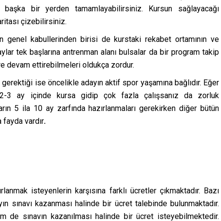
zi başka bir yerden tamamlayabilirsiniz. Kursun sağlayacağı
itası çizebilirsiniz.
ın genel kabullerinden birisi de kurstaki rekabet ortamının ve
lar tek başlarına antrenman alanı bulsalar da bir program takip
re devam ettirebilmeleri oldukça zordur.
rektiği ise öncelikle adayın aktif spor yaşamına bağlıdır. Eğer
2-3 ay içinde kursa gidip çok fazla çalışsanız da zorluk
arın 5 ila 10 ay zarfında hazırlanmaları gerekirken diğer bütün
a fayda vardır
.
ırlanmak isteyenlerin karşısına farklı ücretler çıkmaktadır. Bazı
ayın sınavı kazanması halinde bir ücret talebinde bulunmaktadır.
 de sınavın kazanılması halinde bir ücret isteyebilmektedir.