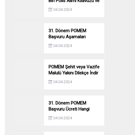
Bin Polis Alımı Kılavuzu ve
Başvuru Ekranı
04.04.2024
31. Dönem POMEM
Başvuru Aşamaları
Nelerdir? Ön Sağlık –
04.04.2024
Parkur – Mülakat
POMEM Şehit veya Vazife
Malulü Yakını Dilekçe İndir
04.04.2024
31. Dönem POMEM
Başvuru Ücreti Hangi
Bankaya Yatırılacak?
04.04.2024