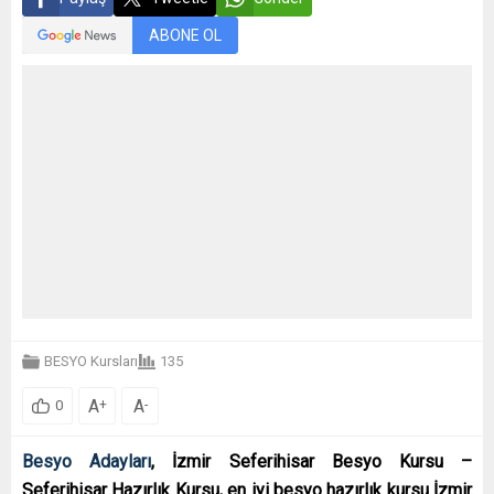
ABONE OL
BESYO Kursları
135
A
A
+
-
0
Besyo Adayları
, İzmir Seferihisar Besyo Kursu –
Seferihisar Hazırlık Kursu, en iyi besyo hazırlık kursu İzmir