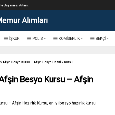
lis Alımı Kılavuzu ve Başvuru Ekranı
İŞKUR
POLİS
KOMİSERLİK
BEKÇİ
Afşin Besyo Kursu – Afşin Besyo Hazırlık Kursu
fşin Besyo Kursu – Afşin
u – Afşin Hazırlık Kursu, en iyi besyo hazırlık kursu