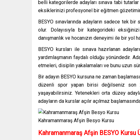
belli kategorilerde adayları sınava tabi tutarla
eksiklerinizi profesyonel bir eğitmen gözetimin
BESYO sınavlarında adayların sadece tek bir sp
olur. Dolayısıyla bir kategorideki eksiğini
danışmanlık ve hocanızın deneyimi ile bir yol har
BESYO kursları ile sınava hazırlanan adaylar
yardımlaşmanın faydalı olduğu yönündedir. Aday
etmeleri, disiplin yakalamaları ve bunu uzun sü
Bir adayın BESYO kursuna ne zaman başlaması ge
düzenli spor yapan birisi değilseniz son 
yaşayabilirsiniz. Yetenekleri orta düzey adayl
adayların da kurslar açılır açılmaz başlamasınd
Kahramanmaraş Afşin Besyo Kursu
Kahramanmaraş Afşin
BESYO Kursu Ü