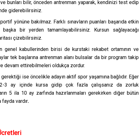
r ve bunları bilir, önceden antrenman yaparak, kendinizi test edip
de giderebilirsiniz.
ortif yönüne bakılmaz. Farklı sınavların puanları başarıda etkin
zi başka bir yerden tamamlayabilirsiniz. Kursun sağlayacağı
itası çizebilirsiniz.
ın genel kabullerinden birisi de kurstaki rekabet ortamının ve
lar tek başlarına antrenman alanı bulsalar da bir program takip
re devam ettirebilmeleri oldukça zordur.
rektiği ise öncelikle adayın aktif spor yaşamına bağlıdır. Eğer
2-3 ay içinde kursa gidip çok fazla çalışsanız da zorluk
arın 5 ila 10 ay zarfında hazırlanmaları gerekirken diğer bütün
a fayda vardır
.
cretleri