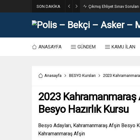
SON DAKİKA
31. Dönem POMEM 7500 Bin Po
ANASAYFA
GÜNDEM
KAMU İLAN
Anasayfa
BESYO Kursları
2023 Kahramanmaraş 
2023 Kahramanmaraş A
Besyo Hazırlık Kursu
Besyo Adayları, Kahramanmaraş Afşin Besyo Kurs
Kahramanmaraş Afşin