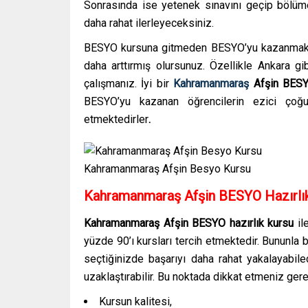
Sonrasında ise yetenek sınavını geçip bölüm
daha rahat ilerleyeceksiniz.
BESYO kursuna gitmeden BESYO’yu kazanmak el
daha arttırmış olursunuz. Özellikle Ankara g
çalışmanız. İyi bir
Kahramanmaraş
Afşin
BESY
BESYO’yu kazanan öğrencilerin ezici çoğun
etmektedirler
.
Kahramanmaraş Afşin Besyo Kursu
Kahramanmaraş Afşin
BESYO Hazırlık
Kahramanmaraş Afşin
BESYO hazırlık kursu
il
yüzde 90’ı kursları tercih etmektedir. Bununla b
seçtiğinizde başarıyı daha rahat yakalayabilec
uzaklaştırabilir. Bu noktada dikkat etmeniz gere
Kursun kalitesi,