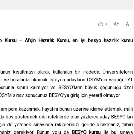
A
A
+
-
0
 Kursu – Afşin Hazırlık Kursu, en iyi besyo hazırlık kursu
n kısaltması olarak kullanılan bir ifadedir. Üniversitelerin
yor ve buralarda okumak isteyen adayların ÖSYM’nin yaptığı TYT
bununla sınırlı kalmıyor ve BESYO’ların büyük çoğunluğu özel
ÖSYM sınav sonucunuz BESYO’ya giriş için yeterli olmuyor.
em para kazanmak, hayatını bunun üzerine idame ettirmek, milli
rda boy göstermek gibi isteklerde olan yüzlerce aday BESYO’ları
için de yetenek sınavında rakiplerinizi geride bırakmanız, tabiri
rmeniz gerekiyor. Bunun yolu da
BESYO kursu
ile bu sınava