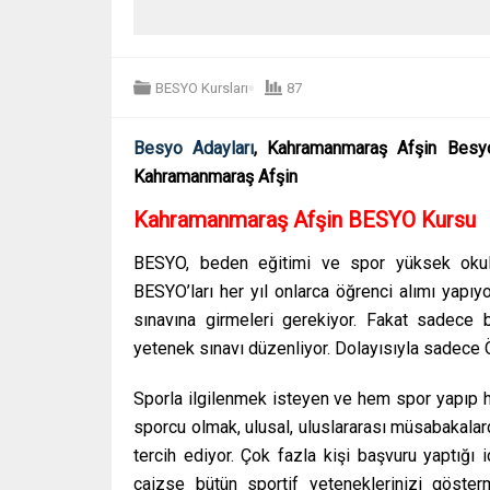
BESYO Kursları
87
Besyo Adayları
, Kahramanmaraş Afşin Besyo
Kahramanmaraş Afşin
Kahramanmaraş Afşin
BESYO Kursu
BESYO, beden eğitimi ve spor yüksek okulunu
BESYO’ları her yıl onlarca öğrenci alımı yapı
sınavına girmeleri gerekiyor. Fakat sadece 
yetenek sınavı düzenliyor. Dolayısıyla sadece 
Sporla ilgilenmek isteyen ve hem spor yapıp h
sporcu olmak, ulusal, uluslararası müsabakala
tercih ediyor. Çok fazla kişi başvuru yaptığı 
caizse bütün sportif yeteneklerinizi göste