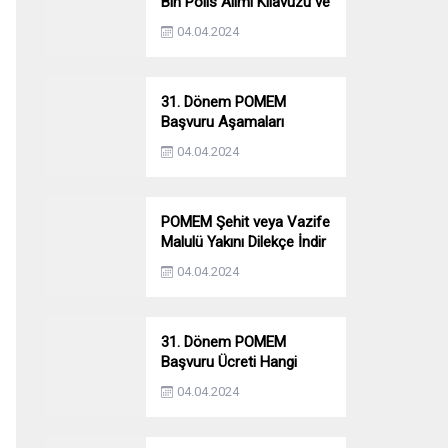
Bin Polis Alımı Kılavuzu ve
Başvuru Ekranı
04.04.2024
31. Dönem POMEM
Başvuru Aşamaları
Nelerdir? Ön Sağlık –
04.04.2024
Parkur – Mülakat
POMEM Şehit veya Vazife
Malulü Yakını Dilekçe İndir
04.04.2024
31. Dönem POMEM
Başvuru Ücreti Hangi
Bankaya Yatırılacak?
04.04.2024