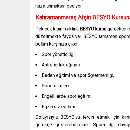
hazırlanmaktan geçiyor.
Kahramanmaraş Afşin
BESYO Kursuna
Pek çok kişinin aklına
BESYO kursu
gerçekten g
düzeltmekte fayda var. BESYO tamamen sporcul
bölüm karşınıza çıkar:
Spor yöneticiliği,
Antrenörlük eğitimi,
Beden eğitimi ve spor öğretmenliği,
Spor bilimleri,
Engellilerde spor eğitimi,
Egzersiz eğitimi.
Dolayısıyla BESYO’yu tercih etmek için kim
gerekçe gösterebilirsiniz. Spora ilgi duy