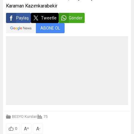
Karaman Kazımkarabekir
Paylaş
Tweetle
Gönder
ABONE OL
BESYO Kursları
75
A
A
+
-
0