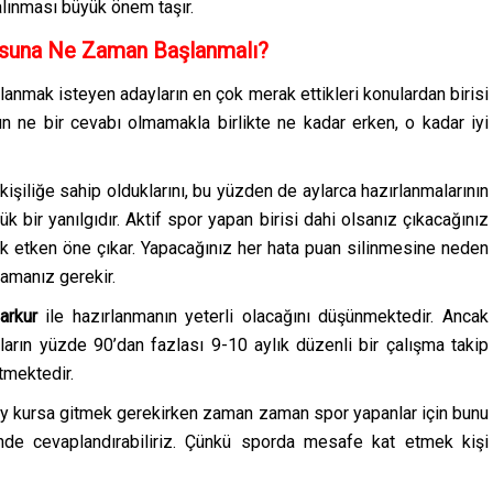
alınması büyük önem taşır.
rsuna Ne Zaman Başlanmalı?
rlanmak isteyen adayların en çok merak ettikleri konulardan birisi
n ne bir cevabı olmamakla birlikte ne kadar erken, o kadar iyi
 kişiliğe sahip olduklarını, bu yüzden de aylarca hazırlanmalarının
 bir yanılgıdır. Aktif spor yapan birisi dahi olsanız çıkacağınız
ok etken öne çıkar. Yapacağınız her hata puan silinmesine neden
mamanız gerekir.
arkur
ile hazırlanmanın yeterli olacağını düşünmektedir. Ancak
ların yüzde 90’dan fazlası 9-10 aylık düzenli bir çalışma takip
rtmektedir.
 2 ay kursa gitmek gerekirken zaman zaman spor yapanlar için bunu
nde cevaplandırabiliriz. Çünkü sporda mesafe kat etmek kişi