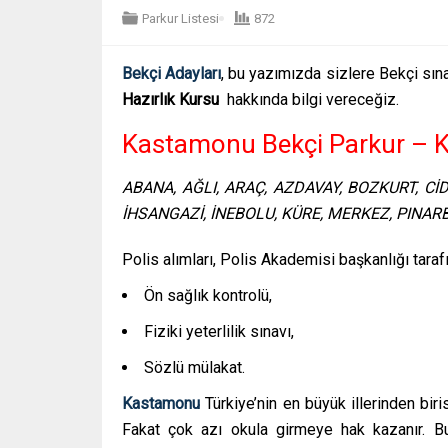
Parkur Listesi
872
Bekçi Adayları
, bu yazımızda sizlere Bekçi sınav
Hazırlık Kursu
hakkında bilgi vereceğiz.
Kastamonu Bekçi Parkur – K
ABANA, AĞLI, ARAÇ, AZDAVAY, BOZKURT, C
İHSANGAZİ, İNEBOLU, KÜRE, MERKEZ, PINAR
Polis alımları, Polis Akademisi başkanlığı taraf
Ön sağlık kontrolü,
Fiziki yeterlilik sınavı,
Sözlü mülakat.
Kastamonu
Türkiye’nin en büyük illerinden bir
Fakat çok azı okula girmeye hak kazanır. Bun