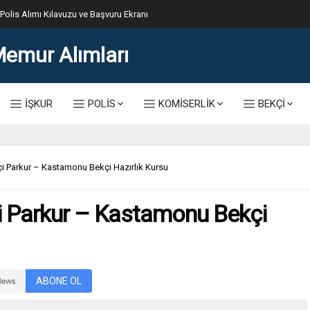
lis Alımı Kılavuzu ve Başvuru Ekranı
İŞKUR
POLİS
KOMİSERLİK
BEKÇİ
 Parkur – Kastamonu Bekçi Hazırlık Kursu
 Parkur – Kastamonu Bekçi
ABONE OL