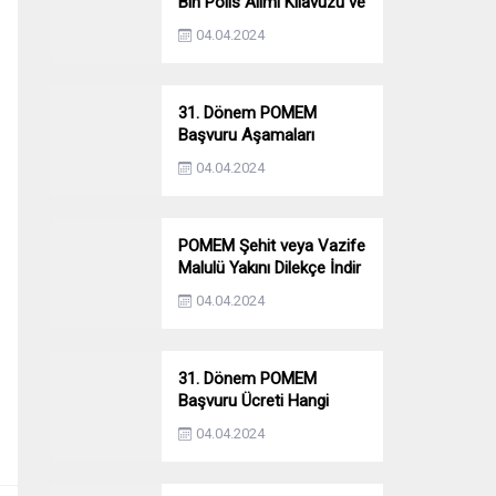
Bin Polis Alımı Kılavuzu ve
Başvuru Ekranı
04.04.2024
31. Dönem POMEM
Başvuru Aşamaları
Nelerdir? Ön Sağlık –
04.04.2024
Parkur – Mülakat
POMEM Şehit veya Vazife
Malulü Yakını Dilekçe İndir
04.04.2024
31. Dönem POMEM
Başvuru Ücreti Hangi
Bankaya Yatırılacak?
04.04.2024