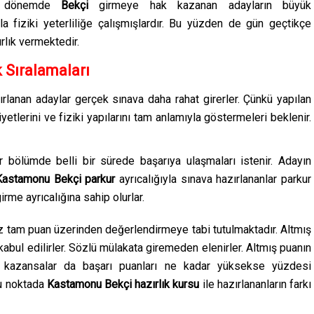
 dönemde
Bekçi
girmeye hak kazanan adayların büyük
ıyla fiziki yeterliliğe çalışmışlardır. Bu yüzden de gün geçtikçe
rlık vermektedir.
k Sıralamaları
ırlanan adaylar gerçek sınava daha rahat girerler. Çünkü yapılan
iyetlerini ve fiziki yapılarını tam anlamıyla göstermeleri beklenir.
er bölümde belli bir sürede başarıya ulaşmaları istenir. Adayın
Kastamonu
Bekçi parkur
ayrıcalığıyla sınava hazırlananlar parkur
rme ayrıcalığına sahip olurlar.
yüz tam puan üzerinden değerlendirmeye tabi tutulmaktadır. Altmış
kabul edilirler. Sözlü mülakata giremeden elenirler. Altmış puanın
 kazansalar da başarı puanları ne kadar yüksekse yüzdesi
bu noktada
Kastamonu
Bekçi
hazırlık kursu
ile hazırlananların farkı