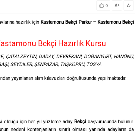
A
A
+
-
0
larına hazırlık için
Kastamonu Bekçi Parkur – Kastamonu Bekçi
astamonu Bekçi Hazırlık Kursu
İDE, ÇATALZEYTİN, DADAY, DEVREKANİ, DOĞANYURT, HANÖNÜ,
BAŞI, SEYDİLER, ŞENPAZAR, TAŞKÖPRÜ, TOSYA
ından yayınlanan alım kılavuzları doğrultusunda yapılmaktadır.
isi olduğu için her yıl yüzlerce aday
Bekçi
başvurusunda bulunur.
un nedeni kontenjanların sınırlı olması yanında adayların da