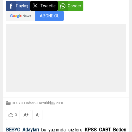
Paylaş
Tweetle
Gönder
ABONE OL
BESYO Haber - Hazırlık
2310
A
A
+
-
0
BESYO Adayları
bu yazımda sizlere
KPSS ÖABT Beden