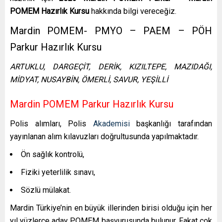
POMEM Hazırlık Kursu
hakkında bilgi vereceğiz.
Mardin POMEM- PMYO – PAEM – PÖH
Parkur Hazırlık Kursu
ARTUKLU, DARGEÇİT, DERİK, KIZILTEPE, MAZIDAĞI,
MİDYAT, NUSAYBİN, ÖMERLİ, SAVUR, YEŞİLLİ
Mardin POMEM Parkur Hazırlık Kursu
Polis alımları, Polis
Akademisi
başkanlığı tarafından
yayınlanan alım kılavuzları doğrultusunda yapılmaktadır.
Ön sağlık kontrolü,
Fiziki yeterlilik sınavı,
Sözlü mülakat.
Mardin
Türkiye’nin en büyük illerinden birisi olduğu için her
yıl yüzlerce aday POMEM başvurusunda bulunur. Fakat çok