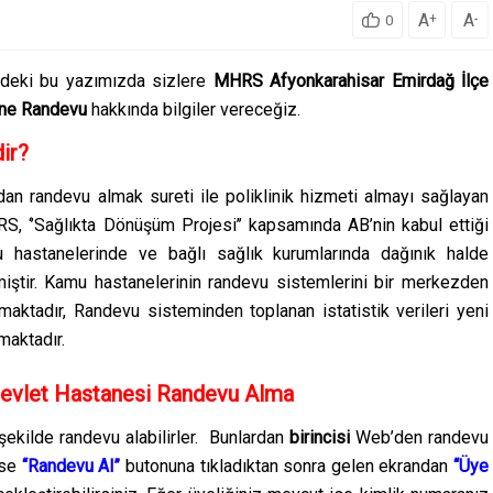
A
A
+
-
0
deki bu yazımızda sizlere
MHRS Afyonkarahisar Emirdağ İlçe
ane Randevu
hakkında bilgiler vereceğiz.
ir?
ndan randevu almak sureti ile poliklinik hizmeti almayı sağlayan
S, ‘’Sağlıkta Dönüşüm Projesi’’ kapsamında AB’nin kabul ettiği
 hastanelerinde ve bağlı sağlık kurumlarında dağınık halde
miştir. Kamu hastanelerinin randevu sistemlerini bir merkezden
maktadır, Randevu sisteminden toplanan istatistik verileri yeni
maktadır.
evlet Hastanesi Randevu Alma
kilde randevu alabilirler. Bunlardan
birincisi
Web’den randevu
ise
“Randevu Al”
butonuna tıkladıktan sonra gelen ekrandan
“Üye