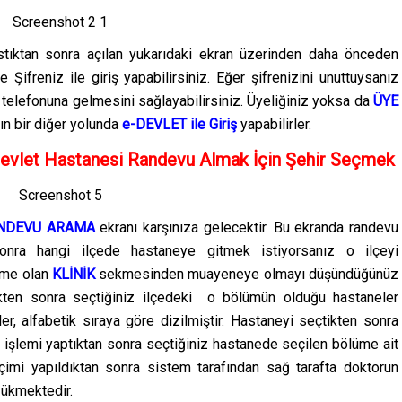
tıktan sonra açılan yukarıdaki ekran üzerinden daha önceden
 Şifreniz ile giriş yapabilirsiniz. Eğer şifrenizini unuttuysanız
 telefonuna gelmesini sağlayabilirsiniz. Üyeliğiniz yoksa da
ÜYE
nın bir diğer yolunda
e-DEVLET ile Giriş
yapabilirler.
evlet Hastanesi Randevu Almak İçin Şehir Seçmek
NDEVU ARAMA
ekranı karşınıza gelecektir. Bu ekranda randevu
 sonra hangi ilçede hastaneye gitmek istiyorsanız o ilçeyi
kme olan
KLİNİK
sekmesinden muayeneye olmayı düşündüğünüz
kten sonra seçtiğiniz ilçedeki o bölümün olduğu hastaneler
er, alfabetik sıraya göre dizilmiştir. Hastaneyi seçtikten sonra
işlemi yaptıktan sonra seçtiğiniz hastanede seçilen bölüme ait
eçimi yapıldıktan sonra sistem tarafından sağ tarafta doktorun
zükmektedir.