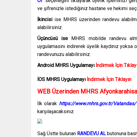
Ol”
seçeneğini tıklayarak üyelik işleminizi ger
ve şifrenizle istediğiniz hastane ve hekimi seç
İkincisi
ise MHRS üzerinden randevu alabilme
alabilirsiniz.
Üçüncüsü ise
MHRS mobilde randevu almak
uygulamasını indirerek üyelik kaydınız yoksa olu
randevunuzu alabilirsiniz.
Android MHRS
Uygulamayı
İndirmek İçin Tıklay
İOS MHRS
Uygulamayı
İndirmek İçin Tıklayın
WEB Üzerinden MHRS Afyonkarahisar
İlk olarak
https://www.mhrs.gov.tr/Vatandas
karşılaşacaksınız.
Sağ Üstte bulunan
RANDEVU AL
butonuna basma