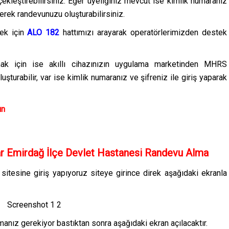
çekleştirebilirsiniz. Eğer üyeliğiniz mevcut ise kimlik numaranız
erek randevunuzu oluşturabilirsiniz.
k için
ALO 182
hattımızı arayarak operatörlerimizden destek
 için ise akıllı cihazınızın uygulama marketinden MHRS
şturabilir, var ise kimlik numaranız ve şifreniz ile giriş yaparak
ın
 Emirdağ İlçe Devlet Hastanesi Randevu Alma
/
sitesine giriş yapıyoruz siteye girince direk aşağıdaki ekranla
nız gerekiyor bastıktan sonra aşağıdaki ekran açılacaktır.