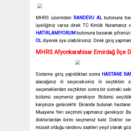
MHRS üzerinden
RANDEVU AL
butonuna bas
üyeliğiniz varsa direk T.C Kimlik Nuramanız ve
HATIRLAMIYORUM
butonuna basarak şifrenizi
OL
diyerek üye olabilirsiniz. Direk giriş yapma
MHRS Afyonkarahisar Emirdağ İlçe D
Sisteme giriş yapıldıktan sonra
HASTANE RA
alacağınız ili seçeceksiniz ili seçtikten
seçeneklerden seçtikten sonra bir sonraki se
bölümü seçmeniz gerekiyor. Bölümü seçildi
karşınıza gelecektir. Ekranda bulunan hastanel
Muayene Yeri seçimini yapmanız gerekiyor. Bu 
doktorlardan birini seçmeniz kalır. Doktor s
müsait olduğu randevu saatleri yeşil olarak gö