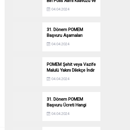
Bin Polis Alımı Kılavuzu ve
Başvuru Ekranı
04.04.2024
31. Dönem POMEM
Başvuru Aşamaları
Nelerdir? Ön Sağlık –
04.04.2024
Parkur – Mülakat
POMEM Şehit veya Vazife
Malulü Yakını Dilekçe İndir
04.04.2024
31. Dönem POMEM
Başvuru Ücreti Hangi
Bankaya Yatırılacak?
04.04.2024