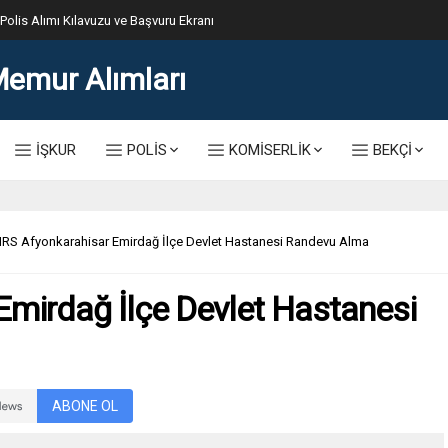
lis Alımı Kılavuzu ve Başvuru Ekranı
İŞKUR
POLİS
KOMİSERLİK
BEKÇİ
RS Afyonkarahisar Emirdağ İlçe Devlet Hastanesi Randevu Alma
mirdağ İlçe Devlet Hastanesi
ABONE OL