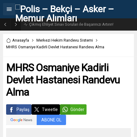
31. Dönem POMEM 7500 Bin Polis Alımı Kılavuzu ve Başvuru Ekranı
Anasayfa
Merkezi Hekim Randevu Sistemi
MHRS Osmaniye Kadirli Devlet Hastanesi Randevu Alma
MHRS Osmaniye Kadirli
Devlet Hastanesi Randevu
Alma
Paylaş
Tweetle
Gönder
ABONE OL