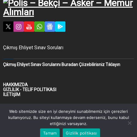
Çıkmış Ehliyet Sınav Soruları
Çıkmış Ehliyet Sınav Sorularını Buradan Çözebilirisniz Tıklayın
HAKKIMIZDA
GİZLİLİK - TELİF POLİTİKASI
İLETİŞİM
Web sitemizde size en iyi deneyimi sunabilmemiz için çerezleri
kullanıyoruz. Bu siteyi kullanmaya devam ederseniz, bunu kabul
ettiğinizi varsayarız.
Sitemizde yer alan bilgiler baz alınıp kişiler tarafından yapılan tüm
işlemlerden şahısların kendileri sorumludur. Yayınlanan bilgiler gayri
Tamam
Gizlilik politikası
resmi olup olası bir hak kaybından ötürü sorumluluk kabul edilmez.