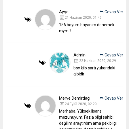
Ayşe
Cevap Ver
21 Haziran 2020, 01:46
156 boyum bayanım.denemeli
mym ?
Admin
Cevap Ver
22 Haziran 2020, 20:29
boy kilo şartı yukarıdaki
gibidir
Merve Demirdağ
Cevap Ver
24 Eylül 2020, 02:20
Merhaba. Yüksek lisans
mezunuyum. Fazla bilgi sahibi
değilim araştırdım ama pek bilgi