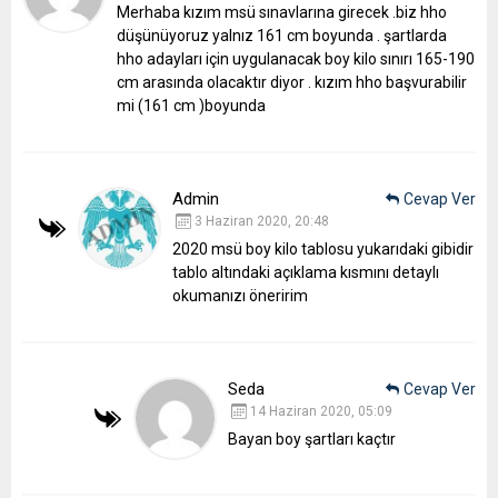
Merhaba kızım msü sınavlarına girecek .biz hho
düşünüyoruz yalnız 161 cm boyunda . şartlarda
hho adayları için uygulanacak boy kilo sınırı 165-190
cm arasında olacaktır diyor . kızım hho başvurabilir
mi (161 cm )boyunda
Admin
Cevap Ver
3 Haziran 2020, 20:48
2020 msü boy kilo tablosu yukarıdaki gibidir
tablo altındaki açıklama kısmını detaylı
okumanızı öneririm
Seda
Cevap Ver
14 Haziran 2020, 05:09
Bayan boy şartları kaçtır