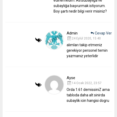
edinemedim. Astsubaylığa ve
subaylığa başvurmak istiyorum.
Boy şartı nedir bilgi verir misiniz?
Admin
Cevap Ver
24 Eylül 2020, 15:40
alımları takip etmeniz
gerekiyor personel temin
yazmanız yeterlidir
Ayse
14 Ocak 2022, 23:57
Orda 1.61 demissiniZ ama
tabloda daha alt sinirda
subaylik icin hangisi dogru