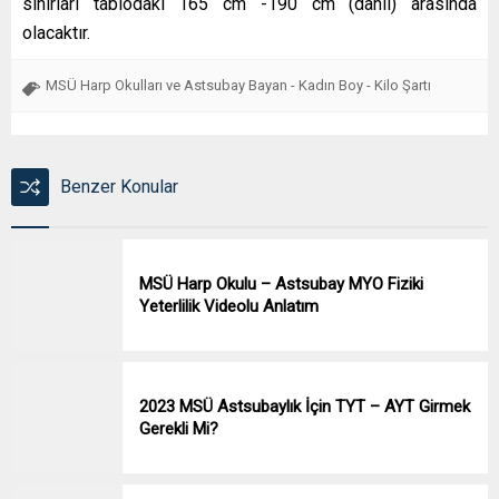
sınırları tablodaki 165 cm -190 cm (dâhil) arasında
olacaktır.
MSÜ Harp Okulları ve Astsubay Bayan - Kadın Boy - Kilo Şartı
Benzer Konular
MSÜ Harp Okulu – Astsubay MYO Fiziki
Yeterlilik Videolu Anlatım
2023 MSÜ Astsubaylık İçin TYT – AYT Girmek
Gerekli Mi?