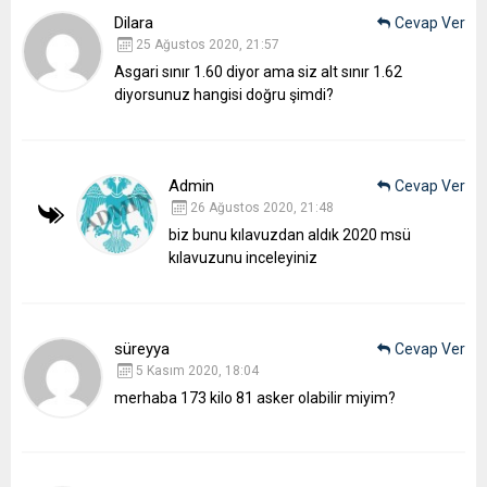
Dilara
Cevap Ver
25 Ağustos 2020, 21:57
Asgari sınır 1.60 diyor ama siz alt sınır 1.62
diyorsunuz hangisi doğru şimdi?
Admin
Cevap Ver
26 Ağustos 2020, 21:48
biz bunu kılavuzdan aldık 2020 msü
kılavuzunu inceleyiniz
süreyya
Cevap Ver
5 Kasım 2020, 18:04
merhaba 173 kilo 81 asker olabilir miyim?