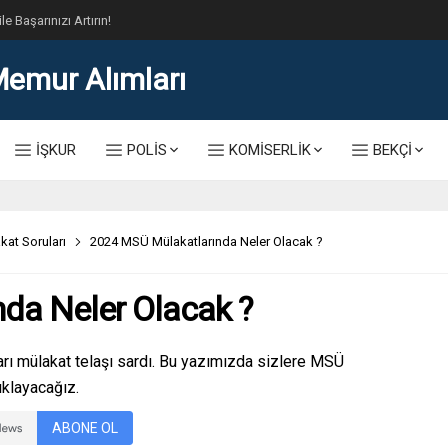
lis Alımı Kılavuzu ve Başvuru Ekranı
İŞKUR
POLİS
KOMİSERLİK
BEKÇİ
kat Soruları
2024 MSÜ Mülakatlarında Neler Olacak ?
da Neler Olacak ?
arı mülakat telaşı sardı. Bu yazımızda sizlere MSÜ
ıklayacağız.
ABONE OL