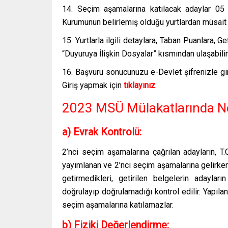
14. Seçim aşamalarına katılacak adaylar 05
Kurumunun belirlemiş olduğu yurtlardan müsait o
15. Yurtlarla ilgili detaylara, Taban Puanlara, 
“Duyuruya İlişkin Dosyalar” kısmından ulaşabilir
16. Başvuru sonucunuzu e-Devlet şifrenizle gir
Giriş yapmak için
tıklayınız
.
2023 MSÜ Mülakatlarında Ne
a) Evrak Kontrolü:
2’nci seçim aşamalarına çağrılan adayların, T.
yayımlanan ve 2’nci seçim aşamalarına gelirken
getirmedikleri, getirilen belgelerin adaylar
doğrulayıp doğrulamadığı kontrol edilir. Yapıla
seçim aşamalarına katılamazlar.
b) Fiziki Değerlendirme: