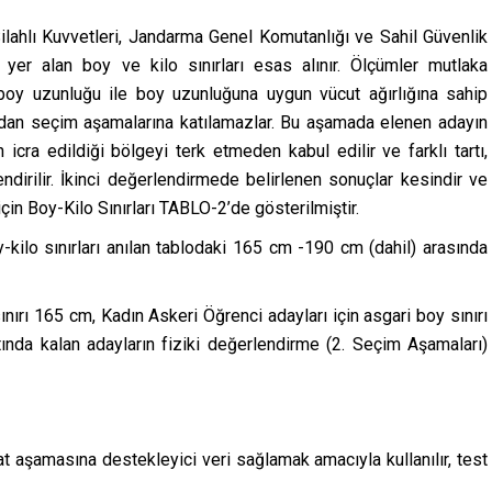
ilahlı Kuvvetleri, Jandarma Genel Komutanlığı ve Sahil Güvenlik
yer alan boy ve kilo sınırları esas alınır. Ölçümler mutlaka
i boy uzunluğu ile boy uzunluğuna uygun vücut ağırlığına sahip
ından seçim aşamalarına katılamazlar. Bu aşamada elenen adayın
n icra edildiği bölgeyi terk etmeden kabul edilir ve farklı tartı,
endirilir. İkinci değerlendirmede belirlenen sonuçlar kesindir ve
için Boy-Kilo Sınırları TABLO-2’de gösterilmiştir.
kilo sınırları anılan tablodaki 165 cm -190 cm (dahil) arasında
ınırı 165 cm, Kadın Askeri Öğrenci adayları için asgari boy sınırı
tında kalan adayların fiziki değerlendirme (2. Seçim Aşamaları)
kat aşamasına destekleyici veri sağlamak amacıyla kullanılır, test