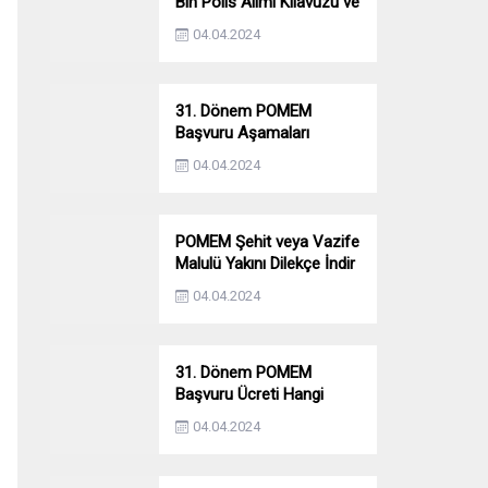
Bin Polis Alımı Kılavuzu ve
Başvuru Ekranı
04.04.2024
31. Dönem POMEM
Başvuru Aşamaları
Nelerdir? Ön Sağlık –
04.04.2024
Parkur – Mülakat
POMEM Şehit veya Vazife
Malulü Yakını Dilekçe İndir
04.04.2024
31. Dönem POMEM
Başvuru Ücreti Hangi
Bankaya Yatırılacak?
04.04.2024