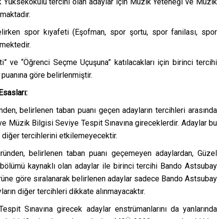
 Yüksekokulu tercihi olan adaylar için Müzik Yeteneği ve Müzik
maktadır.
gelirken spor kıyafeti (Eşofman, spor şortu, spor fanilası, spor
kmektedir.
” ve “Öğrenci Seçme Uçuşuna” katılacakları için birinci tercihi
uanına göre belirlenmiştir.
Esasları:
den, belirlenen taban puanı geçen adayların tercihleri arasında
 Müzik Bilgisi Seviye Tespit Sınavına gireceklerdir. Adaylar bu
 diğer tercihlerini etkilemeyecektir.
ründen, belirlenen taban puanı geçemeyen adaylardan, Güzel
bölümü kaynaklı olan adaylar ile birinci tercihi Bando Astsubay
ne göre sıralanarak belirlenen adaylar sadece Bando Astsubay
arın diğer tercihleri dikkate alınmayacaktır.
espit Sınavına girecek adaylar enstrümanlarını da yanlarında