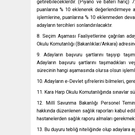
getirebileceklerdir. (Piyano ve bateri hariç) 
puanlarına % 10 eklenerek değerlendirmeye al
işlemlerine, puanlarına % 10 eklenmeden devam 
adayların tercihleri sonlandırılacaktır.
8. Seçim Aşaması Faaliyetlerine çağrılan aday
Okulu Komutanlığı (Bakanlıklar/Ankara) adresind
9. Adayların başvuru şartlarını taşıyıp taşım
Adayların başvuru şartlarını taşımadıkları v
sürecinin hangi aşamasında olursa olsun işlemler
10. Adayların e-Devlet şifrelerini bilmeleri, ger
11. Kara Harp Okulu Komutanlığında sınavlar sü
12. Millî Savunma Bakanlığı Personel Temin 
hakkında düzenlenen sağlık raporları kabul edi
hastanelerden sağlık raporu almaları gerekmekt
13. Bu duyuru tebliğ niteliğinde olup adaylara ay