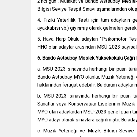
2’nci gün : Mülakat ve Bando Astsubay Meslek
Bilgisi Seviye Tespit Sınavı aşamalarından oluş
4. Fiziki Yeterlilik Testi için tüm adayların 
ayakkabısı vb.) giyinmiş olarak gelmeleri gere
5. Hava Harp Okulu adayları “Psikomotor Testi
HHO olan adaylar arasından MSÜ-2023 sayısal p
6. Bando Astsubay Meslek Yüksekokulu Çağrı 
a. MSÜ-2023 sınavında herhangi bir puan türün
Bando Astsubay MYO olanlar, Müzik Yeteneği ve
haklarından feragat edebilir. Bu durum adayların
b. MSÜ-2023 sınavında herhangi bir puan tü
Sanatlar veya Konservatuar Liselerinin Müzik 
MYO olan adaylardan MSÜ-2023 genel puan türü
MYO adayı olarak sınavlara çağrılmıştır. Bu adayl
c. Müzik Yeteneği ve Müzik Bilgisi Seviye T