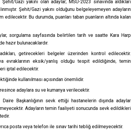
7. Şehit/Gazi yakını olan adaylar; MSÜ-2023 sınavında aldıkları
ınmıştır. Şehit/Gazi yakını olduğunu belgeleyemeyen adayların
edilecektir. Bu durumda, puanları taban puanların altında kalan
lar, sorgulama sayfasında belirtilen tarih ve saatte Kara Harp
e hazır bulunacaklardır.
adıkları, getirecekleri belgeler üzerinden kontrol edilecektir.
eya evraklarının eksik/yanlış olduğu tespit edildiğinde, temin
i iptal edilecektir.
ektiğinde kullanılması açısından önemlidir.
resince adaylara su ve kumanya verilecektir.
Daire Başkanlığının sevk ettiği hastanelerin dışında adaylar
lmeyecektir. Adayların temin faaliyeti sonucunda sevk edildikleri
edir.
rıca posta veya telefon ile sınav tarihi tebliğ edilmeyecektir.