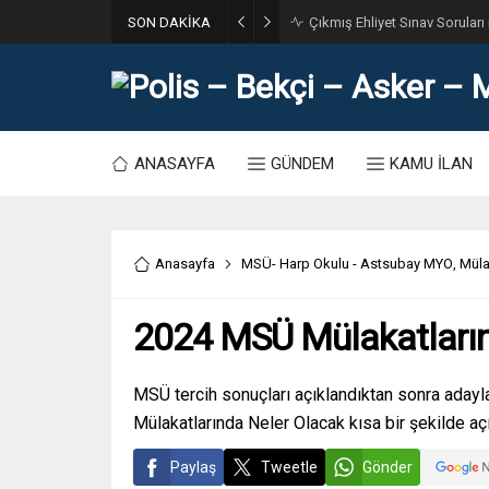
SON DAKİKA
31. Dönem POMEM 7500 Bin Po
ANASAYFA
GÜNDEM
KAMU İLAN
Anasayfa
MSÜ- Harp Okulu - Astsubay MYO
,
Müla
2024 MSÜ Mülakatların
MSÜ tercih sonuçları açıklandıktan sonra adayl
Mülakatlarında Neler Olacak kısa bir şekilde aç
Paylaş
Tweetle
Gönder