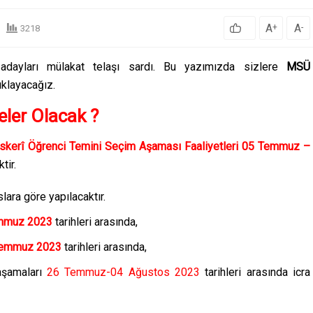
A
A
+
-
3218
 adayları mülakat telaşı sardı. Bu yazımızda sizlere
MSÜ
ıklayacağız.
ler Olacak ?
Askerî Öğrenci Temini Seçim Aşaması Faaliyetleri 05 Temmuz –
tir.
lara göre yapılacaktır.
mmuz 2023
tarihleri arasında,
Temmuz 2023
tarihleri arasında,
şamaları
26 Temmuz-04 Ağustos 2023
tarihleri arasında icra