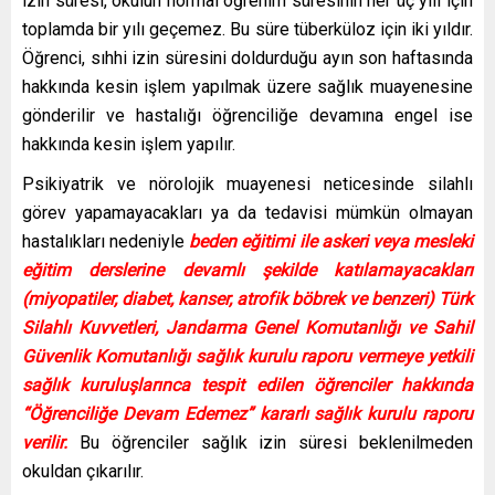
izin süresi, okulun normal öğrenim süresinin her üç yılı için
toplamda bir yılı geçemez. Bu süre tüberküloz için iki yıldır.
Öğrenci, sıhhi izin süresini doldurduğu ayın son haftasında
hakkında kesin işlem yapılmak üzere sağlık muayenesine
gönderilir ve hastalığı öğrenciliğe devamına engel ise
hakkında kesin işlem yapılır.
Psikiyatrik ve nörolojik muayenesi neticesinde silahlı
görev yapamayacakları ya da tedavisi mümkün olmayan
hastalıkları nedeniyle
beden eğitimi ile askeri veya mesleki
eğitim derslerine devamlı şekilde katılamayacakları
(miyopatiler, diabet, kanser, atrofik böbrek ve benzeri) Türk
Silahlı Kuvvetleri, Jandarma Genel Komutanlığı ve Sahil
Güvenlik Komutanlığı sağlık kurulu raporu vermeye yetkili
sağlık kuruluşlarınca tespit edilen öğrenciler hakkında
“Öğrenciliğe Devam Edemez” kararlı sağlık kurulu raporu
verilir.
Bu öğrenciler sağlık izin süresi beklenilmeden
okuldan çıkarılır.