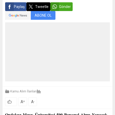
Paylaş
Tweetle
Gönder
ABONE OL
Kamu Alım İlanları
A
A
+
-
Ondokuz Mayıs Üniversitesi 500 Personel Alımı Yapacak
.