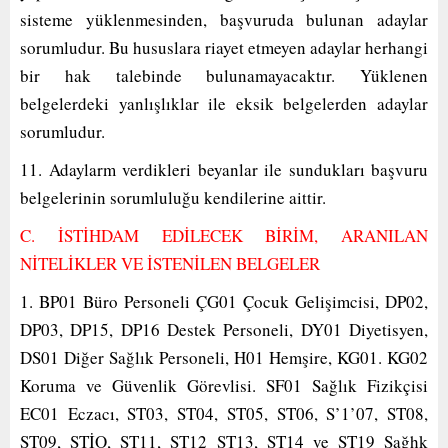
sisteme yüklenmesinden, başvuruda bulunan adaylar
sorumludur. Bu hususlara riayet etmeyen adaylar herhangi
bir hak talebinde bulunamayacaktır. Yüklenen
belgelerdeki yanlışlıklar ile eksik belgelerden adaylar
sorumludur.
11. Adaylarm verdikleri beyanlar ile sundukları başvuru
belgelerinin sorumluluğu kendilerine aittir.
C. İSTİHDAM EDİLECEK BİRİM, ARANILAN
NİTELİKLER VE İSTENİLEN BELGELER
1. BP01 Büro Personeli ÇG01 Çocuk Gelişimcisi, DP02,
DP03, DP15, DP16 Destek Personeli, DY01 Diyetisyen,
DS01 Diğer Sağlık Personeli, H01 Hemşire, KG01. KG02
Koruma ve Güvenlik Görevlisi. SF01 Sağlık Fizikçisi
EC01 Eczacı, ST03, ST04, ST05, ST06, S’1’07, ST08,
ST09, STİO, ST11, ST12 ST13, ST14 ve ST19 Sağhk