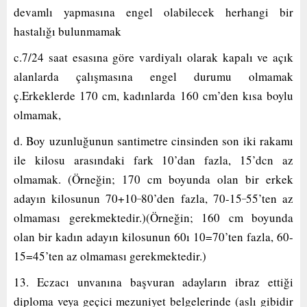
devamlı yapmasına engel olabilecek herhangi bir
hastalığı bulunmamak
c.7/24 saat esasına göre vardiyalı olarak kapalı ve açık
alanlarda çalışmasına engel durumu olmamak
ç.Erkeklerde 170 cm, kadınlarda 160 cm’den kısa boylu
olmamak,
d. Boy uzunluğunun santimetre cinsinden son iki rakamı
ile kilosu arasındaki fark 10’dan fazla, 15’dcn az
olmamak. (Örneğin; 170 cm boyunda olan bir erkek
_
_
adayın kilosunun 70+10
80’den fazla, 70-15
55’ten az
olmaması gerekmektedir.)(Örneğin; 160 cm boyunda
olan bir kadın adayın kilosunun 60ı 10=70’ten fazla, 60-
15=45’ten az olmaması gerekmektedir.)
13. Eczacı unvanına başvuran adayların ibraz ettiği
diploma veya geçici mezuniyet belgelerinde (aslı gibidir