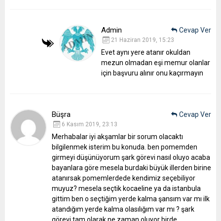
Admin
Cevap Ver
21 Haziran 2019, 15:23
Evet aynı yere atanır okuldan
mezun olmadan eşi memur olanlar
için başvuru alınır onu kaçırmayın
Büşra
Cevap Ver
6 Kasım 2019, 23:13
Merhabalar iyi akşamlar bir sorum olacaktı
bilgilenmek isterim bu konuda. ben pomemden
girmeyi düşünüyorum şark görevi nasıl oluyo acaba
bayanlara göre mesela burdaki büyük illerden birine
atanırsak pomemlerdede kendimiz seçebiliyor
muyuz? mesela seçtik kocaeline ya da istanbula
gittim ben o seçtiğim yerde kalma şansım var mı ilk
atandığım yerde kalma olasılığım var mı ? şark
görevi tam olarak ne zaman oluyor birde