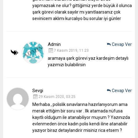
yapmazsak ne olur? gittiğimiz yerde büyük il olunca
şark görevi olarak sayılır mı yanıtlaarsanız çok
sevinicem aklımı kurcalıyo bu sorular iyi günler
Admin
Cevap Ver
7 Kasım 2019, 11:23
aramaya şark görevi yaz kardeşim detaylı
yazımızı bulabilirsin
Sevgi
Cevap Ver
29 Kasım 2020, 03:25
Merhaba , polislik sınavlarına hazırlanıyorum ama
merak ettiğim bir soru var . Ilk atamada nüfusa
kayıtlı olduğum ile atanabiliyor muyum ? Yazınızda
evlenmeden önce kadın polis kendi iline atanabilir
yazıyor biraz detaylandirir misiniz rica etsem ?