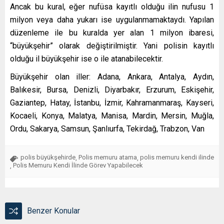
Ancak bu kural, eğer nufüsa kayıtlı olduğu ilin nufusu 1
milyon veya daha yukarı ise uygulanmamaktaydı. Yapılan
düzenleme ile bu kuralda yer alan 1 milyon ibaresi,
“büyükşehir” olarak değiştirilmiştir. Yani polisin kayıtlı
olduğu il büyükşehir ise o ile atanabilecektir.
Büyükşehir olan iller: Adana, Ankara, Antalya, Aydın,
Balıkesir, Bursa, Denizli, Diyarbakır, Erzurum, Eskişehir,
Gaziantep, Hatay, İstanbu, İzmir, Kahramanmaraş, Kayseri,
Kocaeli, Konya, Malatya, Manisa, Mardin, Mersin, Muğla,
Ordu, Sakarya, Samsun, Şanlıurfa, Tekirdağ, Trabzon, Van
polis büyükşehirde
Polis memuru atama
polis memuru kendi ilinde
,
,
Polis Memuru Kendi İlinde Görev Yapabilecek
,
Benzer Konular