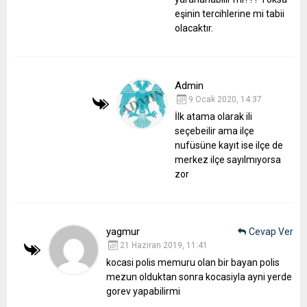
eşinin tercihlerine mi tabii
olacaktır.
Admin
9 Ocak 2020, 14:37
İlk atama olarak ili
seçebeilir ama ilçe
nufüsüne kayıt ise ilçe de
merkez ilçe sayılmıyorsa
zor
yagmur
Cevap Ver
21 Haziran 2019, 11:41
kocasi polis memuru olan bir bayan polis
mezun olduktan sonra kocasiyla ayni yerde
gorev yapabilirmi