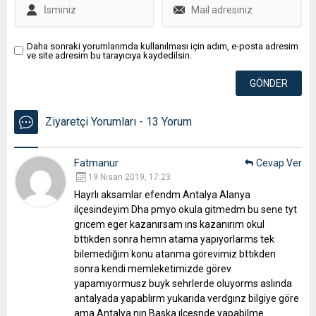
Daha sonraki yorumlarımda kullanılması için adım, e-posta adresim
ve site adresim bu tarayıcıya kaydedilsin.
Ziyaretçi Yorumları - 13 Yorum
Fatmanur
Cevap Ver
19 Nisan 2019, 17:23
Hayrlı aksamlar efendm Antalya Alanya
ilçesindeyim Dha pmyo okula gitmedm bu sene tyt
grıcem eger kazanırsam ıns kazanırım okul
bttıkden sonra hemn atama yapıyorlarms tek
bilemediğim konu atanma görevimiz bttıkden
sonra kendi memleketimizde görev
yapamıyormusz buyk sehrlerde oluyorms aslında
antalyada yapablırm yukarıda verdgınz bilgiye göre
ama Antalya nın Baska ılcesnde yapabilme