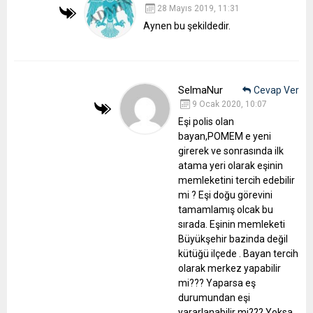
28 Mayıs 2019, 11:31
Aynen bu şekildedir.
SelmaNur
Cevap Ver
9 Ocak 2020, 10:07
Eşi polis olan
bayan,POMEM e yeni
girerek ve sonrasında ilk
atama yeri olarak eşinin
memleketini tercih edebilir
mi ? Eşi doğu görevini
tamamlamış olcak bu
sırada. Eşinin memleketi
Büyükşehir bazinda değil
kütüğü ilçede . Bayan tercih
olarak merkez yapabilir
mi??? Yaparsa eş
durumundan eşi
yararlanabilir mi??? Yoksa