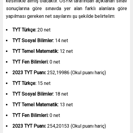
kesinlikle almış olacaktır. ÖSYM tarafından açıklanan sınav
sonuçlarına göre sınavda yer alan farklı alanlara göre
yapılması gereken net sayılarını şu şekilde belirtelim:
TYT Türkçe:
20 net
TYT Sosyal Bilimler:
14 net
TYT Temel Matematik:
12 net
TYT Fen Bilimleri:
0 net
2023 TYT Puanı:
252,19986 (Okul puanı hariç)
TYT Türkçe:
15 net
TYT Sosyal Bilimler:
18 net
TYT Temel Matematik:
13 net
TYT Fen Bilimleri:
0 net
2023 TYT Puanı:
254,20153 (Okul puanı hariç)