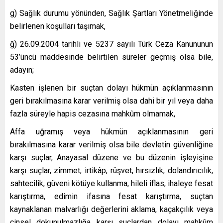
g) Sağlık durumu yönünden, Sağlık Şartları Yönetmeliğinde
belirlenen koşulları taşımak,
ğ) 26.09.2004 tarihli ve 5237 sayılı Türk Ceza Kanununun
53’üncü maddesinde belirtilen süreler geçmiş olsa bile,
adayın;
Kasten işlenen bir suçtan dolayı hükmün açıklanmasının
geri bırakılmasına karar verilmiş olsa dahi bir yıl veya daha
fazla süreyle hapis cezasına mahkûm olmamak,
Affa uğramış veya hükmün açıklanmasının geri
bırakılmasına karar verilmiş olsa bile devletin güvenliğine
karşı suçlar, Anayasal düzene ve bu düzenin işleyişine
karşı suçlar, zimmet, irtikâp, rüşvet, hırsızlık, dolandırıcılık,
sahtecilik, güveni kötüye kullanma, hileli iflas, ihaleye fesat
karıştırma, edimin ifasına fesat karıştırma, suçtan
kaynaklanan malvarlığı değerlerini aklama, kaçakçılık veya
cinsel dokunulmazlığa karşı suçlardan dolayı mahkûm