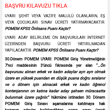
BAŞVRU KILAVUZU TIKLA
UYARI: ŞEHİT VEYA VAZİFE MALULÜ OLANLARIN, EŞ
VEYA ÇOCUKLARI SINAV ÜCRETİ YATIRMAYACAKTIR.
POMEM KPSS Önlisans Puanı Kaçtır?
UYARI: ADAY BELİRLEME ÖN BAŞVURULARI İNTERNET
ÜZERİNDEN BAŞVURU ÜCRETİ YATIRILMADAN
YAPILACAKTIR.
POMEM KPSS Önlisans Puanı Kaçtır?
30.Dönem POMEM
UYARI: POMEM Giriş Yönetmeliğinin
7’nci maddesinin 3’üncü fıkrasında yer alan “
…Ön
başvurusu alınan erkek ve kadın adaylar ayrı ayrı olmak
üzere en yüksek puandan en düşük puana doğru sıralanır
ve o dönem için alınacak erkek ve kadın öğrenci
kontenjanının on katına kadar aday şahsen müracaatta
bulunmak üzere çağrılır.
” hükmüne istinaden 30. Dönem
POMEM Giriş Sınavı aşamalarına katılmaya hak