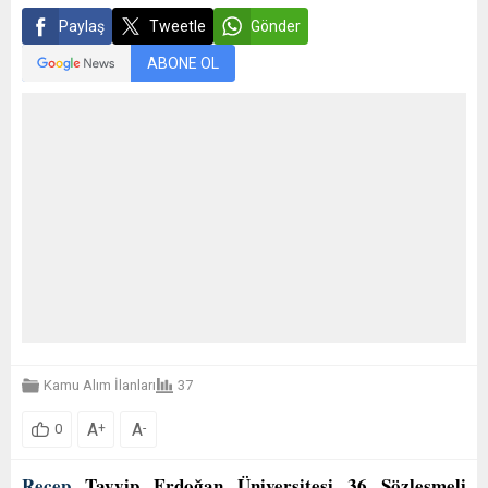
Paylaş
Tweetle
Gönder
ABONE OL
Kamu Alım İlanları
37
A
A
+
-
0
Recep
Tayyip Erdoğan Üniversitesi 36 Sözleşmeli