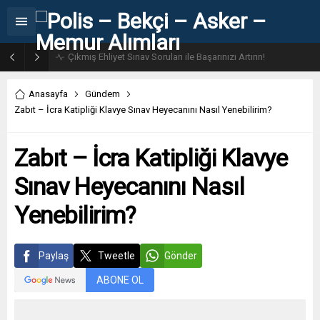
31. Dönem POMEM 7500 Bin Polis Alımı Kılavuzu ve Başvuru Ekranı
Anasayfa
Gündem
Zabıt – İcra Katipliği Klavye Sınav Heyecanını Nasıl Yenebilirim?
Zabıt – İcra Katipliği Klavye
Sınav Heyecanını Nasıl
Yenebilirim?
Paylaş
Tweetle
Gönder
ABONE OL